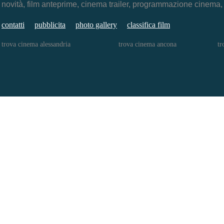
novità, film anteprime, cinema trailer, programmazione cinema
contatti
pubblicita
photo gallery
classifica film
trova cinema alessandria
trova cinema ancona
tr