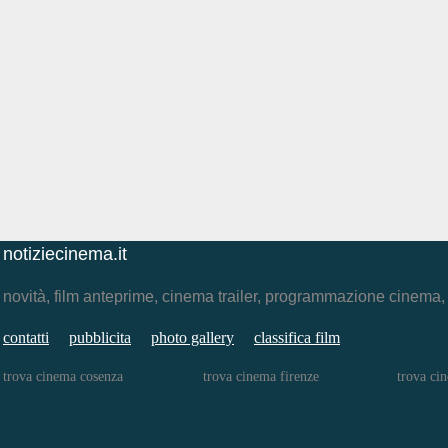
notiziecinema.it
novità, film anteprime, cinema trailer, programmazione cinema
contatti
pubblicita
photo gallery
classifica film
trova cinema cosenza
trova cinema firenze
trova ci