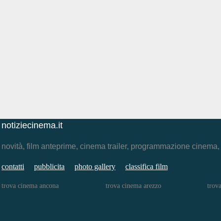
notiziecinema.it
novità, film anteprime, cinema trailer, programmazione cinema
contatti
pubblicita
photo gallery
classifica film
trova cinema ancona
trova cinema arezzo
trov