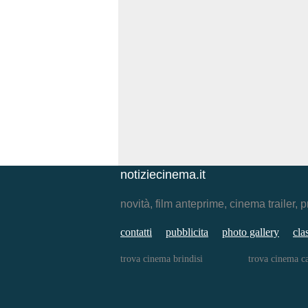
notiziecinema.it
novità, film anteprime, cinema traile
contatti
pubblicita
photo gallery
cla
trova cinema brindisi
trova cinema ca