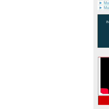
►
Mu
►
Mu
I