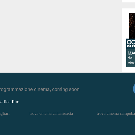
MA
dal
cin
r, programmazione cinema, coming soon
ssifica film
gliari
trova cinema caltanissetta
trova cinema campoba