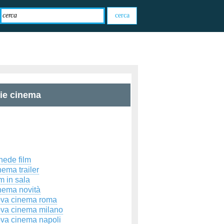
zie cinema
hede film
ema trailer
m in sala
nema novità
ova cinema roma
ova cinema milano
ova cinema napoli