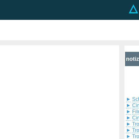
noti
►
Sc
►
Cin
►
Fil
►
Ci
►
Tr
►
Tr
►
Tr