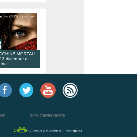
CCHINE MORTALI
 13 dicembre al
ema
sso
trova cinema caserta
(c) media promotion srl - web agency