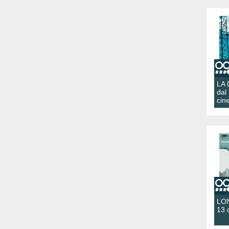
LA
dal
cin
LON
13 