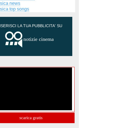
sica news
sica top songs
NSERISCI LA TUA PUBBLICITA' SU
notizie cinema
scarica gratis