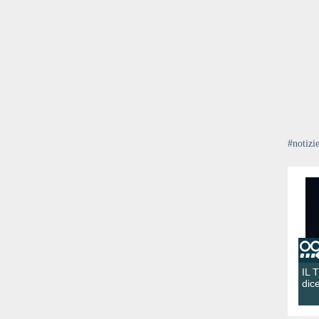
#notizi
IL 
dic