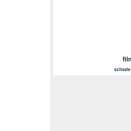
fi
schede 