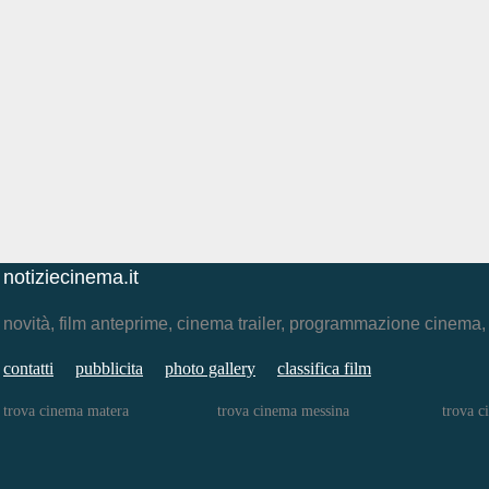
notiziecinema.it
novità, film anteprime, cinema trailer, programmazione cinema
contatti
pubblicita
photo gallery
classifica film
trova cinema matera
trova cinema messina
trova c