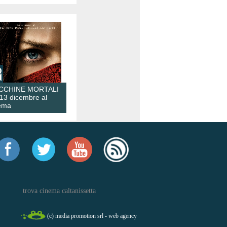
CCHINE MORTALI
 13 dicembre al
ema
trova cinema caltanissetta
(c) media promotion srl - web agency