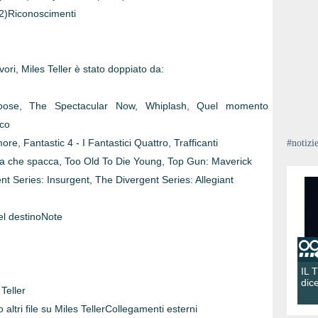
22)Riconoscimenti
avori, Miles Teller è stato doppiato da:
loose, The Spectacular Now, Whiplash, Quel momento
oco
e, Fantastic 4 - I Fantastici Quattro, Trafficanti
#notizi
esta che spacca, Too Old To Die Young, Top Gun: Maverick
t Series: Insurgent, The Divergent Series: Allegiant
del destinoNote
IL 
dic
Teller
tri file su Miles TellerCollegamenti esterni