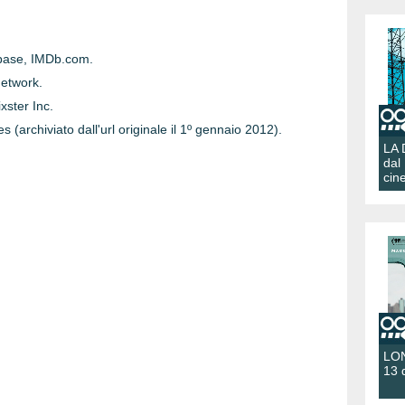
abase, IMDb.com.
Network.
xster Inc.
 (archiviato dall'url originale il 1º gennaio 2012).
LA
dal
cin
LON
13 