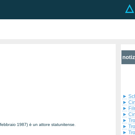
noti
►
Sc
►
Cin
►
Fil
►
Ci
►
Tr
febbraio 1987) è un attore statunitense.
►
Tr
►
Tr