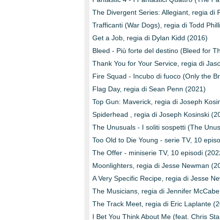
The Divergent Series: Allegiant, regia d
Trafficanti (War Dogs), regia di Todd Phil
Get a Job, regia di Dylan Kidd (2016)
Bleed - Più forte del destino (Bleed for T
Thank You for Your Service, regia di Jas
Fire Squad - Incubo di fuoco (Only the B
Flag Day, regia di Sean Penn (2021)
Top Gun: Maverick, regia di Joseph Kosi
Spiderhead , regia di Joseph Kosinski (2
The Unusuals - I soliti sospetti (The Unu
Too Old to Die Young - serie TV, 10 epis
The Offer - miniserie TV, 10 episodi (20
Moonlighters, regia di Jesse Newman (2
A Very Specific Recipe, regia di Jesse 
The Musicians, regia di Jennifer McCabe
The Track Meet, regia di Eric Laplante (
I Bet You Think About Me (feat. Chris Sta