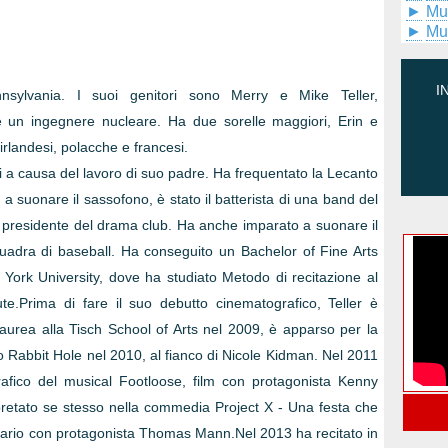
►
Mu
►
Mu
I
sylvania. I suoi genitori sono Merry e Mike Teller,
e un ingegnere nucleare. Ha due sorelle maggiori, Erin e
 irlandesi, polacche e francesi.
niti a causa del lavoro di suo padre. Ha frequentato la Lecanto
a suonare il sassofono, è stato il batterista di una band del
o presidente del drama club. Ha anche imparato a suonare il
quadra di baseball. Ha conseguito un Bachelor of Fine Arts
 York University, dove ha studiato Metodo di recitazione al
te.Prima di fare il suo debutto cinematografico, Teller è
laurea alla Tisch School of Arts nel 2009, è apparso per la
o Rabbit Hole nel 2010, al fianco di Nicole Kidman. Nel 2011
afico del musical Footloose, film con protagonista Kenny
retato se stesso nella commedia Project X - Una festa che
entario con protagonista Thomas Mann.Nel 2013 ha recitato in