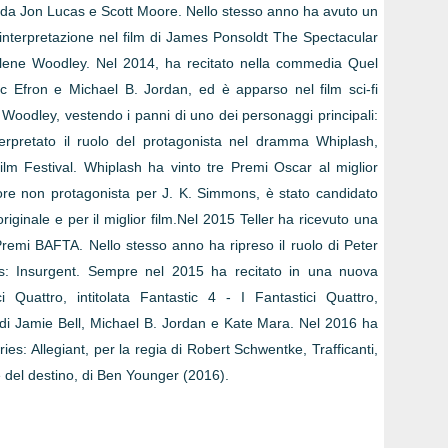
o da Jon Lucas e Scott Moore. Nello stesso anno ha avuto un
 interpretazione nel film di James Ponsoldt The Spectacular
ailene Woodley. Nel 2014, ha recitato nella commedia Quel
 Efron e Michael B. Jordan, ed è apparso nel film sci-fi
 Woodley, vestendo i panni di uno dei personaggi principali:
erpretato il ruolo del protagonista nel dramma Whiplash,
lm Festival. Whiplash ha vinto tre Premi Oscar al miglior
tore non protagonista per J. K. Simmons, è stato candidato
riginale e per il miglior film.Nel 2015 Teller ha ricevuto una
Premi BAFTA. Nello stesso anno ha ripreso il ruolo di Peter
s: Insurgent. Sempre nel 2015 ha recitato in una nuova
i Quattro, intitolata Fantastic 4 - I Fantastici Quattro,
o di Jamie Bell, Michael B. Jordan e Kate Mara. Nel 2016 ha
ries: Allegiant, per la regia di Robert Schwentke, Trafficanti,
te del destino, di Ben Younger (2016).