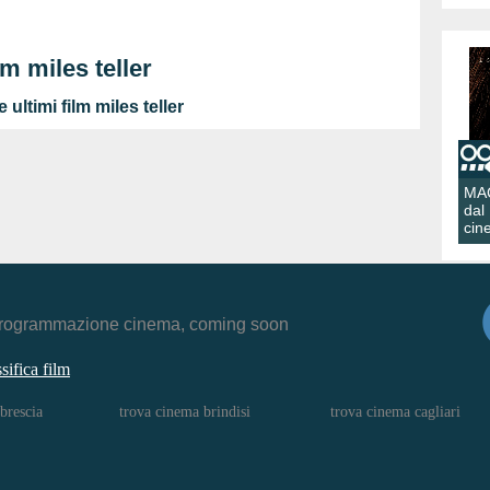
lm miles teller
ultimi film miles teller
MA
dal
cin
r, programmazione cinema, coming soon
ssifica film
brescia
trova cinema brindisi
trova cinema cagliari