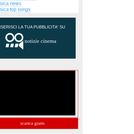
sica news
sica top songs
NSERISCI LA TUA PUBBLICITA' SU
notizie cinema
scarica gratis