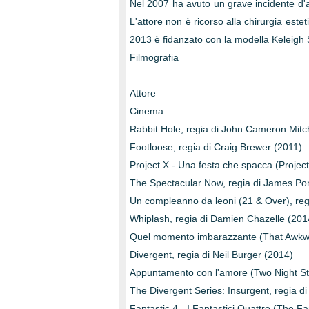
Nel 2007 ha avuto un grave incidente d'aut
L'attore non è ricorso alla chirurgia estet
2013 è fidanzato con la modella Keleigh 
Filmografia
Attore
Cinema
Rabbit Hole, regia di John Cameron Mitch
Footloose, regia di Craig Brewer (2011)
Project X - Una festa che spacca (Projec
The Spectacular Now, regia di James Po
Un compleanno da leoni (21 & Over), reg
Whiplash, regia di Damien Chazelle (201
Quel momento imbarazzante (That Awkwa
Divergent, regia di Neil Burger (2014)
Appuntamento con l'amore (Two Night Sta
The Divergent Series: Insurgent, regia 
Fantastic 4 - I Fantastici Quattro (The F