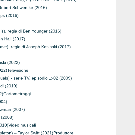
i Robert Schwentke (2016)
lips (2016)
his), regia di Ben Younger (2016)
on Hall (2017)
rave), regia di Joseph Kosinski (2017)
nski (2022)
022)Televisione
suals) - serie TV, episodio 1x02 (2009)
odi (2019)
22)Cortometraggi
004)
Newman (2007)
 (2008)
2010)Video musicali
pleton) – Taylor Swift (2021)Produttore