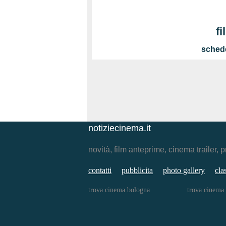
fi
schede 
notiziecinema.it
novità, film anteprime, cinema traile
contatti
pubblicita
photo gallery
cla
trova cinema bologna
trova cinema 