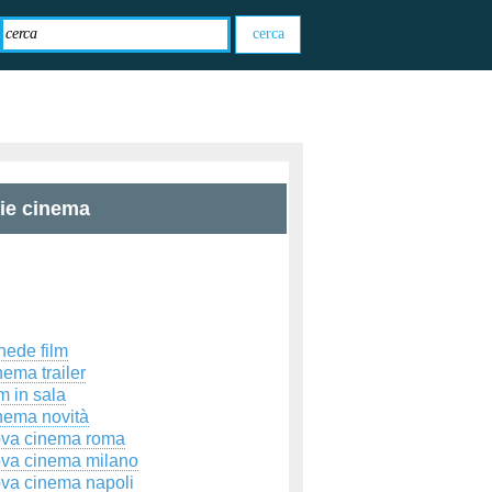
zie cinema
hede film
ema trailer
m in sala
nema novità
ova cinema roma
ova cinema milano
ova cinema napoli