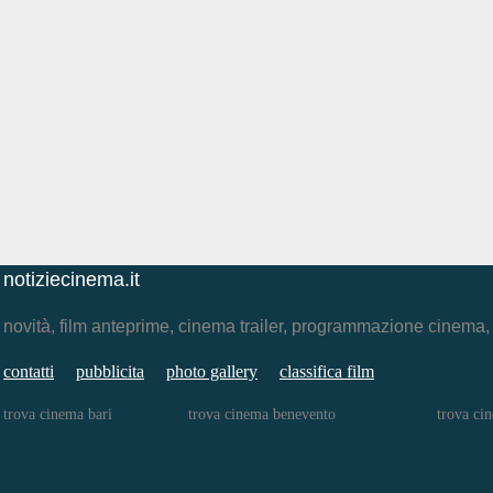
notiziecinema.it
novità, film anteprime, cinema trailer, programmazione cinema
contatti
pubblicita
photo gallery
classifica film
trova cinema bari
trova cinema benevento
trova ci