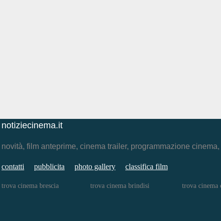
notiziecinema.it
novità, film anteprime, cinema trailer, programmazione cinema
contatti
pubblicita
photo gallery
classifica film
trova cinema brescia
trova cinema brindisi
trova cinema 