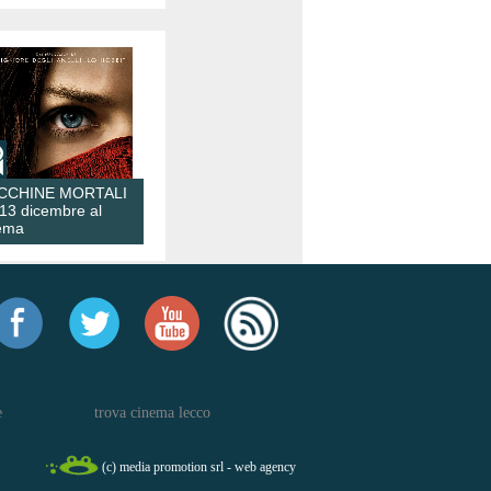
CCHINE MORTALI
 13 dicembre al
ema
e
trova cinema lecco
(c) media promotion srl - web agency