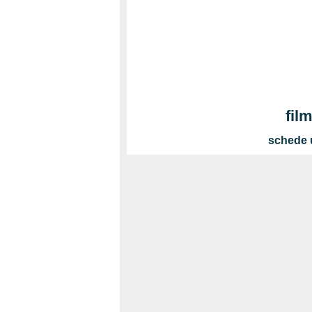
fil
schede u