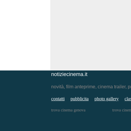
notiziecinema.it
novità, film anteprime, cinema traile
contatti
pubblicita
photo gallery
cla
trova cinema genova
trova cine