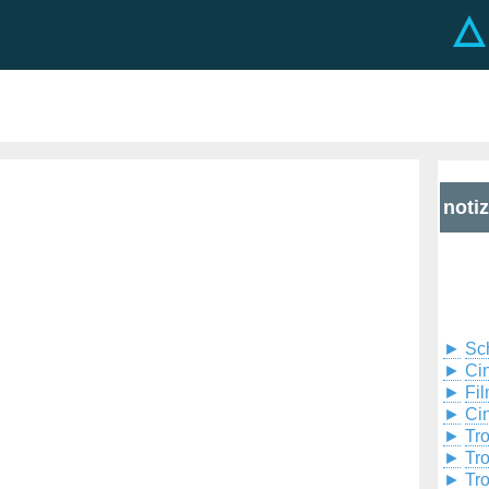
noti
►
Sc
►
Cin
►
Fil
►
Ci
►
Tr
►
Tr
►
Tr