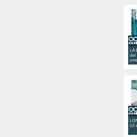
LA
dal
cin
LON
13 