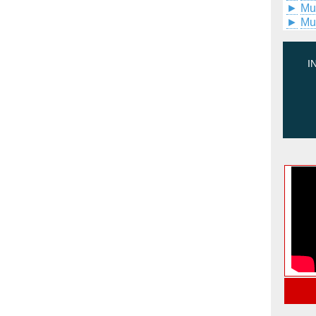
►
Mu
►
Mu
I