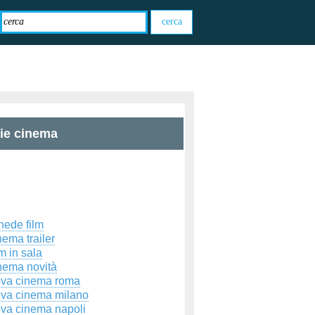
zie cinema
hede film
ema trailer
m in sala
nema novità
ova cinema roma
ova cinema milano
ova cinema napoli