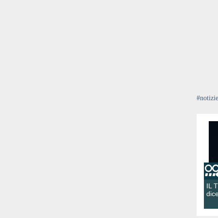
#notizi
IL 
dic