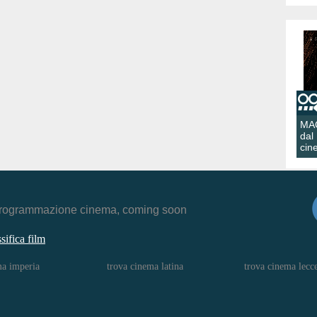
MA
dal
cin
r, programmazione cinema, coming soon
ssifica film
ma imperia
trova cinema latina
trova cinema lecc