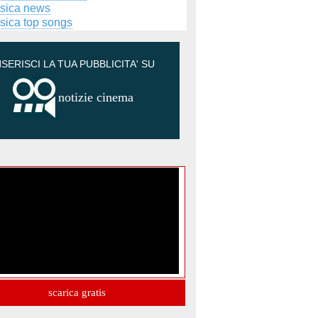
sica news
sica top songs
NSERISCI LA TUA PUBBLICITA' SU
notizie cinema
scarica gratis