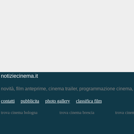
notiziecinema.it
novità, film anteprime, cinema trailer, programmazione cinema
contatti
pubblicita
photo gallery
classifica film
trova cinema bologna
trova cinema brescia
trova cinem