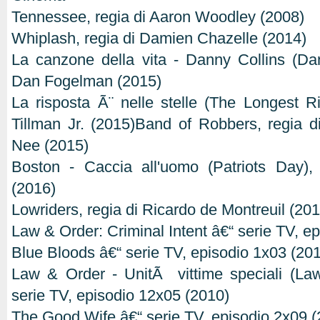
Tennessee, regia di Aaron Woodley (2008)
Whiplash, regia di Damien Chazelle (2014)
La canzone della vita - Danny Collins (Dan
Dan Fogelman (2015)
La risposta Ã¨ nelle stelle (The Longest R
Tillman Jr. (2015)Band of Robbers, regia
Nee (2015)
Boston - Caccia all'uomo (Patriots Day),
(2016)
Lowriders, regia di Ricardo de Montreuil (20
Law & Order: Criminal Intent â€“ serie TV, e
Blue Bloods â€“ serie TV, episodio 1x03 (20
Law & Order - UnitÃ vittime speciali (L
serie TV, episodio 12x05 (2010)
The Good Wife â€“ serie TV, episodio 2x09 (