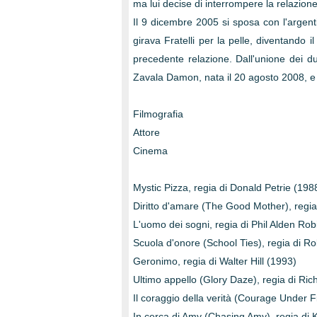
ma lui decise di interrompere la relazione
Il 9 dicembre 2005 si sposa con l'argen
girava Fratelli per la pelle, diventando i
precedente relazione. Dall'unione dei du
Zavala Damon, nata il 20 agosto 2008, e 
Filmografia
Attore
Cinema
Mystic Pizza, regia di Donald Petrie (198
Diritto d'amare (The Good Mother), regia
L'uomo dei sogni, regia di Phil Alden Rob
Scuola d'onore (School Ties), regia di R
Geronimo, regia di Walter Hill (1993)
Ultimo appello (Glory Daze), regia di Ri
Il coraggio della verità (Courage Under F
In cerca di Amy (Chasing Amy), regia di