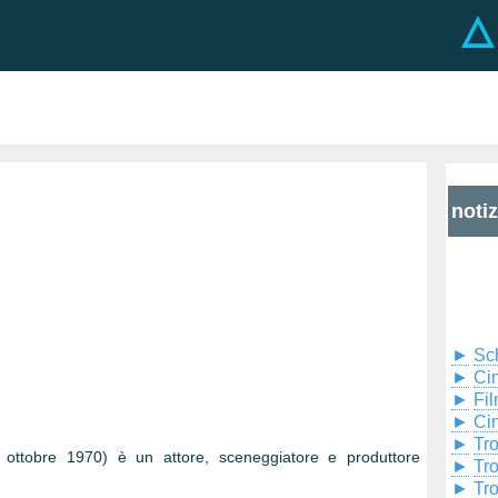
noti
►
Sc
►
Cin
►
Fil
►
Ci
►
Tr
ttobre 1970) è un attore, sceneggiatore e produttore
►
Tr
►
Tr