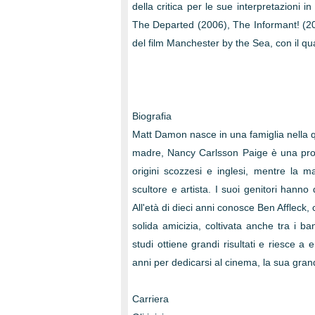
della critica per le sue interpretazion
The Departed (2006), The Informant! (20
del film Manchester by the Sea, con il qua
Biografia
Matt Damon nasce in una famiglia nella q
madre, Nancy Carlsson Paige è una profe
origini scozzesi e inglesi, mentre la ma
scultore e artista. I suoi genitori hann
All'età di dieci anni conosce Ben Affleck, 
solida amicizia, coltivata anche tra i ba
studi ottiene grandi risultati e riesce a
anni per dedicarsi al cinema, la sua gra
Carriera