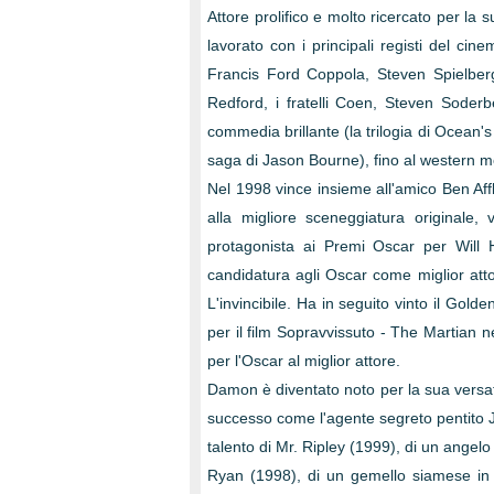
Attore prolifico e molto ricercato per la 
lavorato con i principali registi del cin
Francis Ford Coppola, Steven Spielber
Redford, i fratelli Coen, Steven Sode
commedia brillante (la trilogia di Ocean's 
saga di Jason Bourne), fino al western m
Nel 1998 vince insieme all'amico Ben Aff
alla migliore sceneggiatura originale,
protagonista ai Premi Oscar per Will 
candidatura agli Oscar come miglior atto
L'invincibile. Ha in seguito vinto il Gol
per il film Sopravvissuto - The Martian n
per l'Oscar al miglior attore.
Damon è diventato noto per la sua versati
successo come l'agente segreto pentito J
talento di Mr. Ripley (1999), di un angel
Ryan (1998), di un gemello siamese in Fr