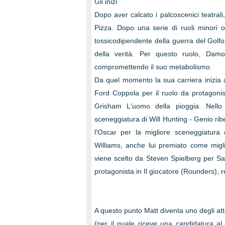
Gli inizi
Dopo aver calcato i palcoscenici teatral
Pizza. Dopo una serie di ruoli minori 
tossicodipendente della guerra del Golf
della verità. Per questo ruolo, Damo
compromettendo il suo metabolismo.
Da quel momento la sua carriera inizia 
Ford Coppola per il ruolo da protagonis
Grisham L'uomo della pioggia. Nello 
sceneggiatura di Will Hunting - Genio rib
l'Oscar per la migliore sceneggiatura 
Williams, anche lui premiato come migl
viene scelto da Steven Spielberg per Sa
protagonista in Il giocatore (Rounders), 
A questo punto Matt diventa uno degli attor
(per il quale riceve una candidatura a