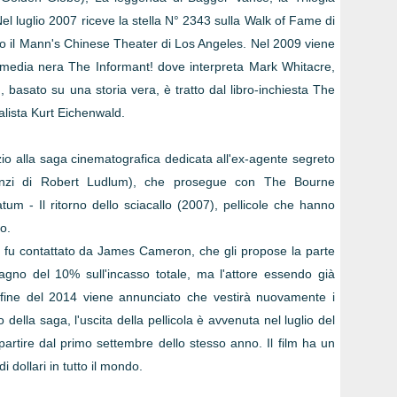
 Nel luglio 2007 riceve la stella N° 2343 sulla Walk of Fame di
so il Mann's Chinese Theater di Los Angeles. Nel 2009 viene
media nera The Informant! dove interpreta Mark Whitacre,
m, basato su una storia vera, è tratto dal libro-inchiesta The
nalista Kurt Eichenwald.
io alla saga cinematografica dedicata all'ex-agente segreto
anzi di Robert Ludlum), che prosegue con The Bourne
 - Il ritorno dello sciacallo (2007), pellicole che hanno
do.
lo fu contattato da James Cameron, che gli propose la parte
gno del 10% sull'incasso totale, ma l'attore essendo già
la fine del 2014 viene annunciato che vestirà nuovamente i
della saga, l'uscita della pellicola è avvenuta nel luglio del
a partire dal primo settembre dello stesso anno. Il film ha un
 dollari in tutto il mondo.