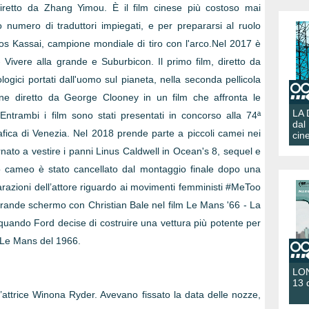
diretto da Zhang Yimou. È il film cinese più costoso mai
o numero di traduttori impiegati, e per prepararsi al ruolo
ajos Kassai, campione mondiale di tiro con l'arco.Nel 2017 è
- Vivere alla grande e Suburbicon. Il primo film, diretto da
logici portati dall'uomo sul pianeta, nella seconda pellicola
ne diretto da George Clooney in un film che affronta le
LA
Entrambi i film sono stati presentati in concorso alla 74ª
dal
afica di Venezia. Nel 2018 prende parte a piccoli camei nei
cin
nato a vestire i panni Linus Caldwell in Ocean's 8, sequel e
suo cameo è stato cancellato dal montaggio finale dopo una
arazioni dell’attore riguardo ai movimenti femministi #MeToo
grande schermo con Christian Bale nel film Le Mans '66 - La
 quando Ford decise di costruire una vettura più potente per
i Le Mans del 1966.
LON
13 
’attrice Winona Ryder. Avevano fissato la data delle nozze,