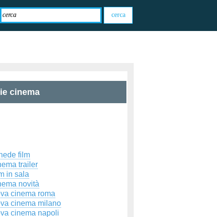
zie cinema
hede film
ema trailer
m in sala
nema novità
ova cinema roma
ova cinema milano
ova cinema napoli