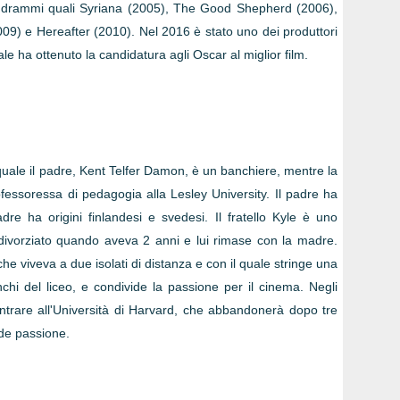
i in drammi quali Syriana (2005), The Good Shepherd (2006),
09) e Hereafter (2010). Nel 2016 è stato uno dei produttori
le ha ottenuto la candidatura agli Oscar al miglior film.
uale il padre, Kent Telfer Damon, è un banchiere, mentre la
ssoressa di pedagogia alla Lesley University. Il padre ha
dre ha origini finlandesi e svedesi. Il fratello Kyle è uno
o divorziato quando aveva 2 anni e lui rimase con la madre.
che viveva a due isolati di distanza e con il quale stringe una
nchi del liceo, e condivide la passione per il cinema. Negli
 entrare all'Università di Harvard, che abbandonerà dopo tre
nde passione.