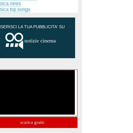
sica news
sica top songs
NSERISCI LA TUA PUBBLICITA' SU
notizie cinema
scarica gratis