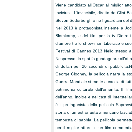
Viene candidato all'Oscar al miglior att
Invictus - L'invincibile, diretto da Clint
Steven Soderbergh e ne I guardiani del de
Nel 2013 è protagonista insieme a Jodie
Blomkamp, e del film per la tv Dietro i
d'amore tra lo show-man Liberace e suo 
Festival di Cannes 2013 Nello stesso an
Nespresso, lo spot fa guadagnare all'attor
di dollari per 20 secondi di pubblicit
George Clooney, la pellicola narra la sto
Guerra Mondiale si mette a caccia di tutti 
patrimonio culturale dell'umanità. Il f
dell'anno. Inoltre è nel cast di Interstell
è il protagonista della pellicola Soprav
storia di un astronauta americano lasci
tempesta di sabbia. La pellicola permette
per il miglior attore in un film commedi