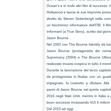
Ocean's e in molti altri film di successo.
Hollywood e lascia le sue impronte pres
diretto da Steven Soderbergh nella com
un biochimico informatore dell'FBI. Il fil
Informant (a True Story), scritto dal gior
Jason Bourne
Nel 2002 con The Bourne Identity dà iniz
Jason Bourne (protagonista dei rom
Supremacy (2004) e The Bourne Ultimatum
realizzato incassi cospicui in tutto il mon
Durante la lavorazione del terzo capito
da protagonista in Avatar con un guada
impegnato, fu costretto a rifiutare. Al
panni di Jason Bourne nel quinto capitolo 
2016 negli Stati Uniti, mentre in Italia 
buon successo incassando 415.5 milioni di
Dal 2010 ad oggi