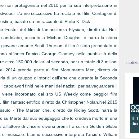
ore non protagonista nel 2010 per la sua interpretazione in
 Eastwood. L'anno successivo ha recitato nel film Contagion di
stino, basato da un racconto di Philip K. Dick.
 Foster del film di fantascienza Elysium, diretto da Neill
 candelabri, accanto a Michael Douglas, e narra la storia
giovane amante Scott Thorson, il film è stato presentato al
no affianca l'amico George Clooney nella pubblicità della
e circa 150.000 dollari al secondo, per un totale di 3 milioni
#notizi
à.Nel 2014 prende parte al film Monuments Men, diretto da
ria di un gruppo di storici dell'arte che durante la Seconda
i capolavori finiti nelle mani dei nazisti, per salvaguardare il
ilm viene incoronato dal sito US Weekly come peggior film
ar, film fantascientifico diretto da Christopher Nolan.Nel 2015
vissuto - The Martian che, diretto da Ridley Scott, narra la
ato su Marte dal suo equipaggio che lo credeva morto in una
IL 
dic
 all'attore di vincere diversi premi fra cui un Golden Globe
a o musicale. L'anno successivo interpreta l'arciere William