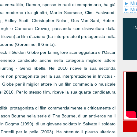
►
Mu
sua versatilità, Damon, spesso in ruoli di comprimario, ha già
►
Mu
ema moderno (tra gli altri, Martin Scorsese, Clint Eastwood,
g, Ridley Scott, Christopher Nolan, Gus Van Sant, Robert
I
rbergh e Cameron Crowe), passando con disinvoltura dalla
Eleven) ai film d'azione (ha interpretato il protagonista nella
oderno (Geronimo, Il Grinta).
leck il Golden Globe per la migliore sceneggiatura e l'Oscar
 venendo candidato anche nella categoria migliore attore
Hunting - Genio ribelle. Nel 2010 riceve la sua seconda
re non protagonista per la sua interpretazione in Invictus -
den Globe per il miglior attore in un film commedia o musicale
el 2016. Per lo stesso film, riceve la sua quarta candidatura
lità, protagonista di film commercialmente e criticamente di
ason Bourne nella serie di The Bourne, di un anti-eroe ne Il
o in Dogma (1999), di un giovane soldato in Salvate il soldato
atelli per la pelle (2003). Ha ottenuto il plauso ulteriore