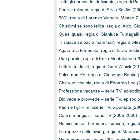
Tutti gli uomini del deficiente, regia di P
Pane e tulipani, regia di Silvio Soldini (2
500!, regia di Lorenzo Vignolo, Matteo Z
Chiedimi se sono felice, regia di Aldo, 
Quasi quasi, regia di Gianluca Fumagalli
Ti spiace se bacio mamma?, regia di Ale
Agata e la tempesta, regia di Silvio Soldi
Due partite, regia di Enzo Monteleone (2
Letters to Juliet, regia di Gary Winick (20
Pulce non c'è, regia di Giuseppe Bonito 
Che vuoi che sia, regia di Edoardo Leo (
Professione vacanze – serie TV, episodi
Dio vede e provvede – serie TV, episodi
Padri e figli – miniserie TV, 6 puntate (20
Cotti e mangiati – serie TV (2006-2008)
Nemici amici - I promessi suoceri, regia 
Le ragazze dello swing, regia di Maurizi
Notte prima degli esami '82, regia di Eli