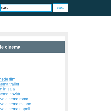
zie cinema
hede film
ema trailer
m in sala
nema novità
ova cinema roma
ova cinema milano
ova cinema napoli