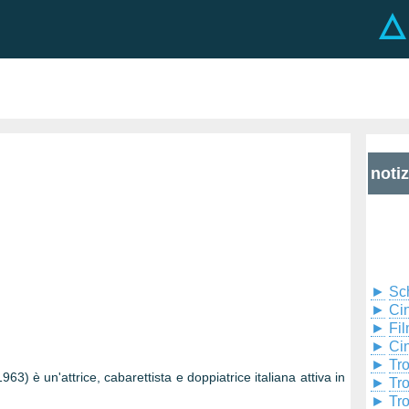
noti
►
Sc
►
Cin
►
Fil
►
Ci
►
Tr
) è un'attrice, cabarettista e doppiatrice italiana attiva in
►
Tr
►
Tr