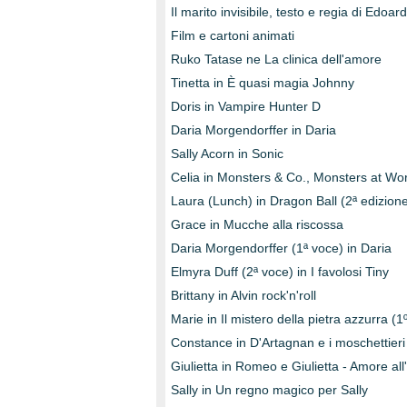
Il marito invisibile, testo e regia di Edo
Film e cartoni animati
Ruko Tatase ne La clinica dell'amore
Tinetta in È quasi magia Johnny
Doris in Vampire Hunter D
Daria Morgendorffer in Daria
Sally Acorn in Sonic
Celia in Monsters & Co., Monsters at Wo
Laura (Lunch) in Dragon Ball (2ª edizione
Grace in Mucche alla riscossa
Daria Morgendorffer (1ª voce) in Daria
Elmyra Duff (2ª voce) in I favolosi Tiny
Brittany in Alvin rock'n'roll
Marie in Il mistero della pietra azzurra (
Constance in D'Artagnan e i moschettieri 
Giulietta in Romeo e Giulietta - Amore all
Sally in Un regno magico per Sally