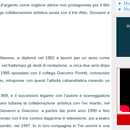
►
Mu
o d'argento come migliore attrice non protagonista per il film
►
Mu
ga collaborazione artistica avuta con il trio Aldo, Giovanni e
I
 Milanese, si diplomò nel 1982 e lavorò per un anno come
 nel frattempo gli studi di recitazione, e circa due anni dopo
l 1985 sposatasi con il collega Giacomo Poretti, conosciuto
io, intraprese con questi l'attività cabarettistica creando un
.
 1989, e il successivo legame con l'autore e sceneggiatore
e tuttavia la collaborazione artistica con l'ex marito, nel
 Giovanni e Giacomo: a partire dai primi anni 1990 e fino
vorato con il trio comico dapprima in televisione, poi a teatro
'esordio, nel 1997, fu in loro compagnia in Tre uomini e una