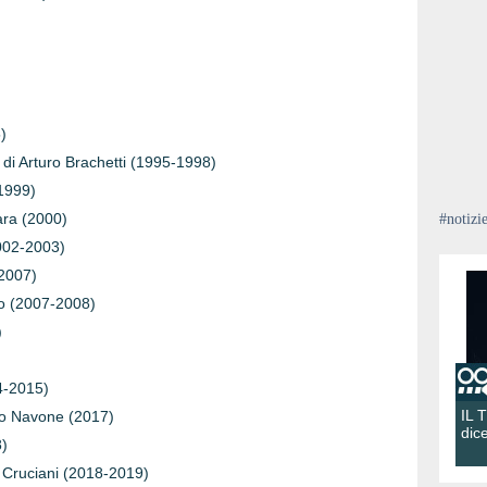
)
a di Arturo Brachetti (1995-1998)
(1999)
ara (2000)
#notizi
2002-2003)
(2007)
Fo (2007-2008)
)
14-2015)
IL 
mo Navone (2017)
dic
8)
ca Cruciani (2018-2019)