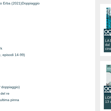
ardo Erba (2021)Doppiaggio
LA
dal
rk
cin
, episodi 14-99)
1º doppiaggio)
del re
LON
'ultima pinna
13 