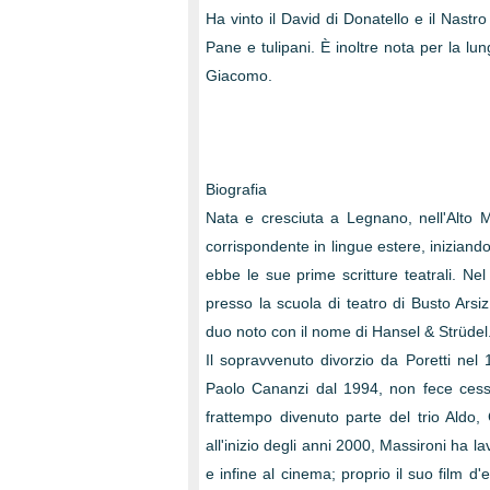
Ha vinto il David di Donatello e il Nastr
Pane e tulipani. È inoltre nota per la lun
Giacomo.
Biografia
Nata e cresciuta a Legnano, nell'Alto
corrispondente in lingue estere, iniziando
ebbe le sue prime scritture teatrali. Ne
presso la scuola di teatro di Busto Arsiz
duo noto con il nome di Hansel & Strüdel
Il sopravvenuto divorzio da Poretti nel
Paolo Cananzi dal 1994, non fece cessar
frattempo divenuto parte del trio Aldo,
all'inizio degli anni 2000, Massironi ha la
e infine al cinema; proprio il suo film d