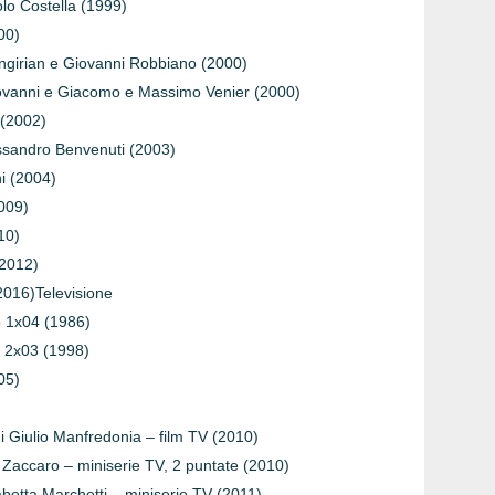
aolo Costella (1999)
000)
ingirian e Giovanni Robbiano (2000)
Giovanni e Giacomo e Massimo Venier (2000)
 (2002)
ssandro Benvenuti (2003)
ni (2004)
009)
10)
(2012)
2016)Televisione
o 1x04 (1986)
o 2x03 (1998)
05)
di Giulio Manfredonia – film TV (2010)
o Zaccaro – miniserie TV, 2 puntate (2010)
sabetta Marchetti – miniserie TV (2011)