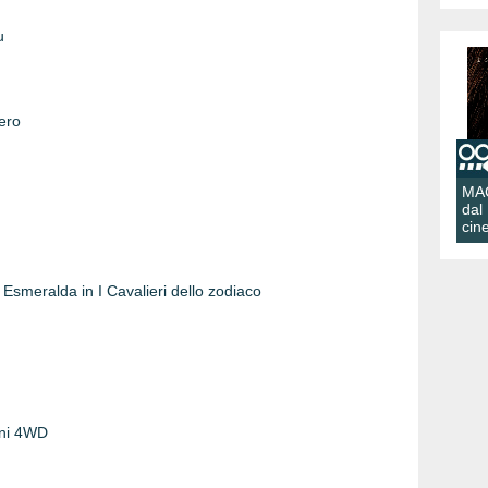
u
ero
MA
dal
cin
smeralda in I Cavalieri dello zodiaco
ini 4WD