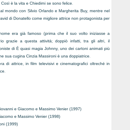
sì è la vita e Chiedimi se sono felice.
 dal mondo con Silvio Orlando e Margherita Buy, mentre nel
 David di Donatello come migliore attrice non protagonista per
o nome era già famoso (prima che il suo volto iniziasse a
grazie a questa attività; doppiò infatti, tra gli altri, il
oniste di È quasi magia Johnny, uno dei cartoni animati più
nche sua cugina Cinzia Massironi è una doppiatrice.
a di attrice, in film televisivi e cinematografici oltreché in
ice.
 Giovanni e Giacomo e Massimo Venier (1997)
e Giacomo e Massimo Venier (1998)
oni (1999)