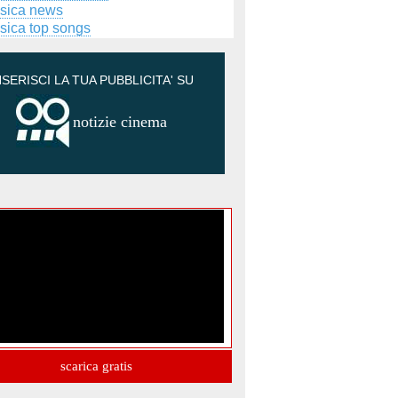
sica news
sica top songs
NSERISCI LA TUA PUBBLICITA' SU
notizie cinema
scarica gratis