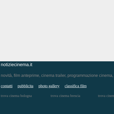
notiziecinema.it
novità, film anteprime, cinema trailer, programmazione cinema
contatti
pubblicita
photo gallery
classifica film
trova cinema bologna
trova cinema brescia
trova cinem