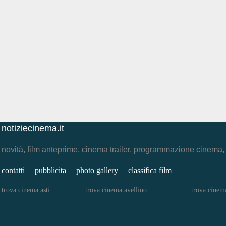
notiziecinema.it
novità, film anteprime, cinema trailer, programmazione cinema
contatti
pubblicita
photo gallery
classifica film
trova cinema asti
trova cinema avellino
trova cinem