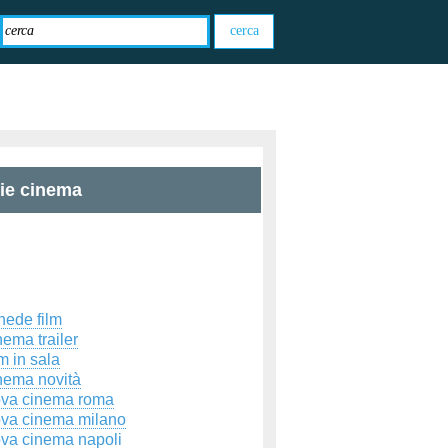
zie cinema
hede film
ema trailer
m in sala
nema novità
ova cinema roma
ova cinema milano
ova cinema napoli