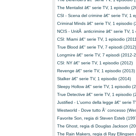
The Mentalist â€“ serie TV, 1 episodio (2
CSI - Scena del crimine â€“ serie TV, 1 e
Criminal Minds â€“ serie TV, 1 episodio 
NCIS - UnitÃ anticrimine â€“ serie TV, 1
CSI: Miami â€“ serie TV, 1 episodio (201
True Blood â€“ serie TV, 7 episodi (2012
Longmire â€“ serie TV, 7 episodi (2012-
CSI: NY â€“ serie TV, 1 episodio (2012)
Revenge â€“ serie TV, 1 episodio (2013)
Stalker â€“ serie TV, 1 episodio (2014)
Sleepy Hollow â€“ serie TV, 1 episodio (
True Detective â€“ serie TV, 1 episodio 
Justified - L'uomo della legge â€“ serie 
Westworld - Dove tutto Ã¨ concesso (Wes
Favorite Son, regia di Steven Esteb (199
The Ghost, regia di Douglas Jackson (20
The Rain Makers, regia di Ray Ellingsen