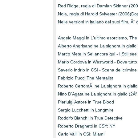
Red Ridge, regia di Damian Skinner (200
Nola, regia di Harold Sylvester (2006)Dopp
Nelle versioni in italiano dei suoi film, Ã¨
Angelo Maggi in L'ultimo esorcismo, The 
Alberto Angrisano ne La signora in giallo
Marco Mete in Sei ancora qui - I Still see
Mario Cordova in Westworld - Dove tutto
Saverio Indrio in CSI - Scena del crimine
Fabrizio Pucci The Mentalist
Roberto CertomÃ ne La signora in giallo
Nino D'Agata ne La signora in giallo (2Âª
Pierluigi Astore in True Blood
Sergio Lucchetti in Longmire
Rodolfo Bianchi in True Detective
Roberto Draghetti in CSY: NY
Carlo Valli in CSI: Miami