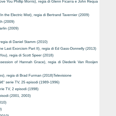
 Love You Phillip Morris), regia di Glenn Ficarra e John Requa
 (In the Electric Mist), regia di Bertrand Tavernier (2009)
th (2009)
rlin (2009)
 regia di Daniel Stamm (2010)
he Last Exorcism Part II), regia di Ed Gass-Donnelly (2013)
ee You), regia di Scott Speer (2018)
ession of Hannah Grace), regia di Diederik Van Rooijen
 Lies), regia di Brad Furman (2018)Televisione
 â€“ serie TV, 25 episodi (1989-1996)
ie TV, 2 episodi (1998)
episodi (2001, 2003)
010)
0)
(2010)