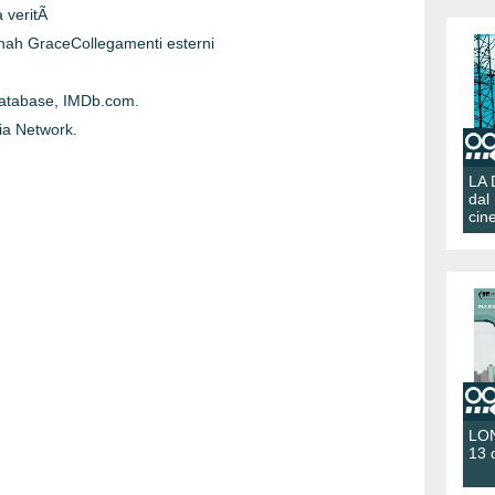
a veritÃ
nah GraceCollegamenti esterni
Database, IMDb.com.
ia Network.
LA
dal
cin
LON
13 