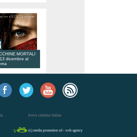
CCHINE MORTALI
 13 dicembre al
ema
ia
trova cinema latina
(c) media promotion srl - web agency