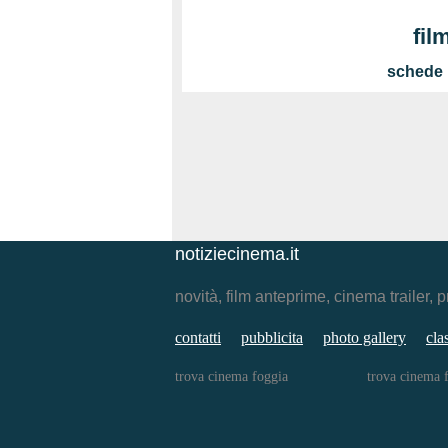
fil
schede u
notiziecinema.it
novità, film anteprime, cinema traile
contatti
pubblicita
photo gallery
cla
trova cinema foggia
trova cinema 