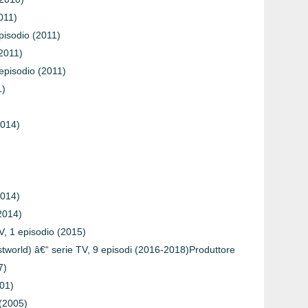
011)
pisodio (2011)
(2011)
 episodio (2011)
1)
)
2014)
2014)
(2014)
TV, 1 episodio (2015)
tworld) â€“ serie TV, 9 episodi (2016-2018)Produttore
7)
01)
 (2005)