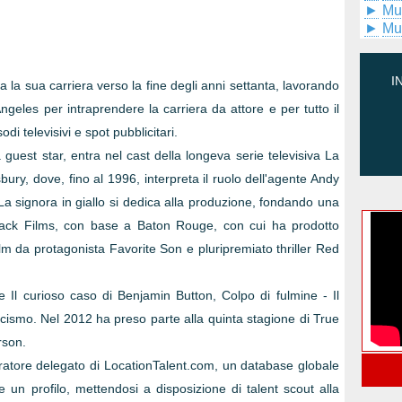
►
Mu
►
Mu
I
a la sua carriera verso la fine degli anni settanta, lavorando
Angeles per intraprendere la carriera da attore e per tutto il
di televisivi e spot pubblicitari.
guest star, entra nel cast della longeva serie televisiva La
sbury, dove, fino al 1996, interpreta il ruolo dell'agente Andy
a signora in giallo si dedica alla produzione, fondando una
ack Films, con base a Baton Rouge, con cui ha prodotto
film da protagonista Favorite Son e pluripremiato thriller Red
me Il curioso caso di Benjamin Button, Colpo di fulmine - Il
rcismo. Nel 2012 ha preso parte alla quinta stagione di True
rson.
ratore delegato di LocationTalent.com, un database globale
 un profilo, mettendosi a disposizione di talent scout alla