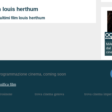
m louis herthum
ltimi film louis herthum
MA
dal
cin
r, programmazione cinema, coming soon
ssifica film
frosinone
trova cinema genova
trova cinema imper