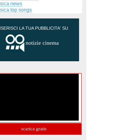
sica news
sica top songs
NSERISCI LA TUA PUBBLICITA' SU
notizie cinema
scarica gratis