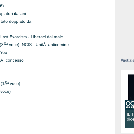
6)
iatori italiani
 dtato doppiato da:
Last Exorcism - Liberaci dal male
 (3Âª voce), NCIS - UnitÃ anticrimine
 You
 Ã¨ concesso
#notizi
 (1Âª voce)
 voce)
IL 
dic