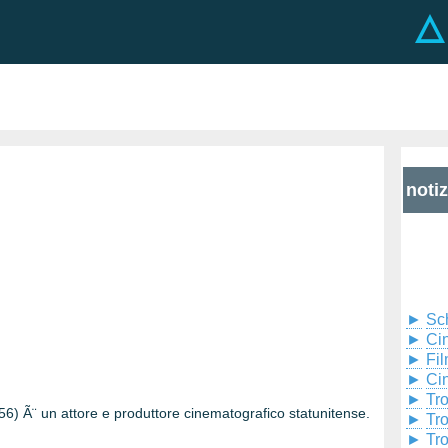
noti
►
Sc
►
Cin
►
Fil
►
Ci
►
Tr
6) Ã¨ un attore e produttore cinematografico statunitense.
►
Tr
►
Tr