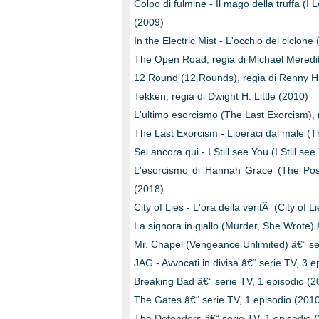
Colpo di fulmine - Il mago della truffa (I
(2009)
In the Electric Mist - L'occhio del ciclone
The Open Road, regia di Michael Meredi
12 Round (12 Rounds), regia di Renny Ha
Tekken, regia di Dwight H. Little (2010)
L'ultimo esorcismo (The Last Exorcism),
The Last Exorcism - Liberaci dal male (T
Sei ancora qui - I Still see You (I Still s
L'esorcismo di Hannah Grace (The Poss
(2018)
City of Lies - L'ora della veritÃ (City of
La signora in giallo (Murder, She Wrote)
Mr. Chapel (Vengeance Unlimited) â€“ ser
JAG - Avvocati in divisa â€“ serie TV, 3 
Breaking Bad â€“ serie TV, 1 episodio (2
The Gates â€“ serie TV, 1 episodio (201
The Defenders â€“ serie TV, 1 episodio 