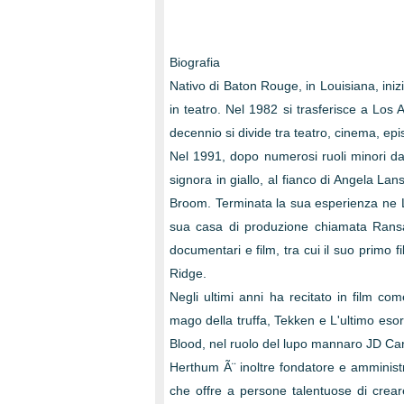
Biografia
Nativo di Baton Rouge, in Louisiana, inizi
in teatro. Nel 1982 si trasferisce a Los 
decennio si divide tra teatro, cinema, episo
Nel 1991, dopo numerosi ruoli minori da 
signora in giallo, al fianco di Angela Lan
Broom. Terminata la sua esperienza ne L
sua casa di produzione chiamata Rans
documentari e film, tra cui il suo primo 
Ridge.
Negli ultimi anni ha recitato in film co
mago della truffa, Tekken e L'ultimo eso
Blood, nel ruolo del lupo mannaro JD Ca
Herthum Ã¨ inoltre fondatore e amminist
che offre a persone talentuose di creare