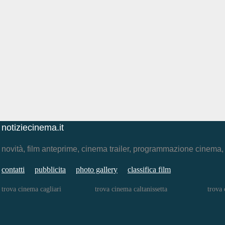
notiziecinema.it
novità, film anteprime, cinema trailer, programmazione cinema
contatti
pubblicita
photo gallery
classifica film
trova cinema cagliari
trova cinema caltanissetta
trova