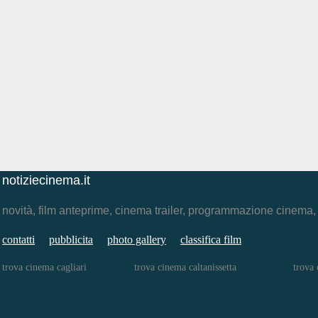
notiziecinema.it
novità, film anteprime, cinema trailer, programmazione cinema
contatti
pubblicita
photo gallery
classifica film
trova cinema cagliari
trova cinema caltanissetta
trova