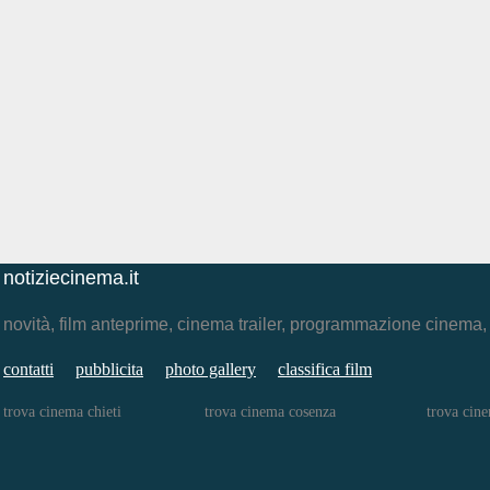
notiziecinema.it
novità, film anteprime, cinema trailer, programmazione cinema
contatti
pubblicita
photo gallery
classifica film
trova cinema chieti
trova cinema cosenza
trova cine