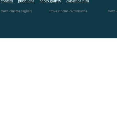
contatti
pubblicita
photo gallery
classifica film
trova cinema cagliari
trova cinema caltanissetta
trova