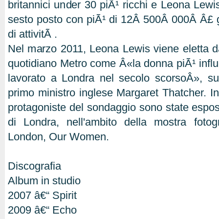
britannici under 30 piÃ¹ ricchi e Leona Lewi
sesto posto con piÃ¹ di 12Â 500Â 000Â Â£ g
di attivitÃ .
Nel marzo 2011, Leona Lewis viene eletta dai
quotidiano Metro come Â«la donna piÃ¹ influ
lavorato a Londra nel secolo scorsoÂ», sup
primo ministro inglese Margaret Thatcher. In 
protagoniste del sondaggio sono state espost
di Londra, nell'ambito della mostra fotog
London, Our Women.
Discografia
Album in studio
2007 â€“ Spirit
2009 â€“ Echo