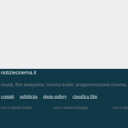
notiziecinema.it
novità, film anteprime, cinema trailer, programmazione cinema
contatti
pubblicita
photo gallery
classifica film
trova cinema biella
trova cinema bologna
trova cin