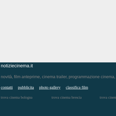
notiziecinema.it
novità, film anteprime, cinema trailer, programmazione cinema
contatti
pubblicita
photo gallery
classifica film
trova cinema bologna
trova cinema brescia
trova cinem