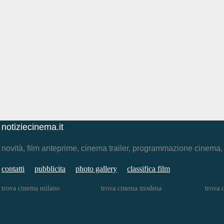
notiziecinema.it
novità, film anteprime, cinema trailer, programmazione cinema
contatti
pubblicita
photo gallery
classifica film
trova cinema milano
trova cinema modena
trova 