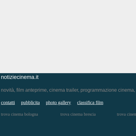
notiziecinema.it
novità, film anteprime, cinema trailer, programmazione cinema
contatti
pubblicita
photo gallery
classifica film
trova cinema bologna
trova cinema brescia
trova cinem