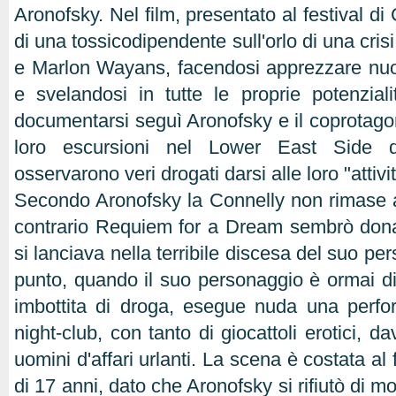
Aronofsky. Nel film, presentato al festival di 
di una tossicodipendente sull'orlo di una cris
e Marlon Wayans, facendosi apprezzare nuo
e svelandosi in tutte le proprie potenzia
documentarsi seguì Aronofsky e il coprotagon
loro escursioni nel Lower East Side
osservarono veri drogati darsi alle loro "atti
Secondo Aronofsky la Connelly non rimase af
contrario Requiem for a Dream sembrò dona
si lanciava nella terribile discesa del suo pe
punto, quando il suo personaggio è ormai di
imbottita di droga, esegue nuda una perfo
night-club, con tanto di giocattoli erotici, d
uomini d'affari urlanti. La scena è costata al f
di 17 anni, dato che Aronofsky si rifiutò di mo