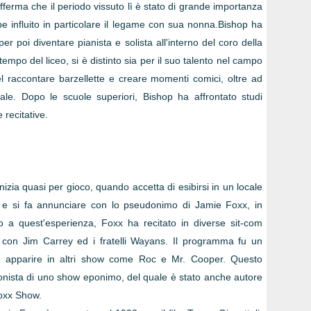
afferma che il periodo vissuto lì è stato di grande importanza
be influito in particolare il legame con sua nonna.Bishop ha
per poi diventare pianista e solista all'interno del coro della
empo del liceo, si è distinto sia per il suo talento nel campo
el raccontare barzellette e creare momenti comici, oltre ad
le. Dopo le scuole superiori, Bishop ha affrontato studi
 recitative.
nizia quasi per gioco, quando accetta di esibirsi in un locale
e si fa annunciare con lo pseudonimo di Jamie Foxx, in
o a quest'esperienza, Foxx ha recitato in diverse sit-com
r, con Jim Carrey ed i fratelli Wayans. Il programma fu un
 apparire in altri show come Roc e Mr. Cooper. Questo
gonista di uno show eponimo, del quale è stato anche autore
Foxx Show.