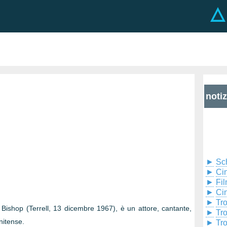
noti
►
Sc
►
Cin
►
Fil
►
Ci
►
Tr
ishop (Terrell, 13 dicembre 1967), è un attore, cantante,
►
Tr
nitense.
►
Tr