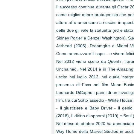
Il successo continua durante gli Oscar 
come miglior attore protagonista che per 
attore afro-americano a riuscire in quest
delle due gli vale la statuetta (ed è stat
Sidney Poitier e Denzel Washington). Succ
Jarhead (2005), Dreamgirls e Miami Vi
Come ammazzare il capo... e vivere felici 
Nel 2012 viene scelto da Quentin Tara
Unchained. Nel 2014 è in The Amazing Sp
uscito nel luglio 2012, nel quale interp
presenza di Foxx nel film Mean Busin
Leonardo DiCaprio i panni di un investiga
film, tra cui Sotto assedio - White Hou
- Il giustiziere e Baby Driver - Il gen
(2018), Il diritto di opporsi (2019) e Soul
Nel mese di ottobre 2020 ha annunciato 
Way Home della Marvel Studios in uscita