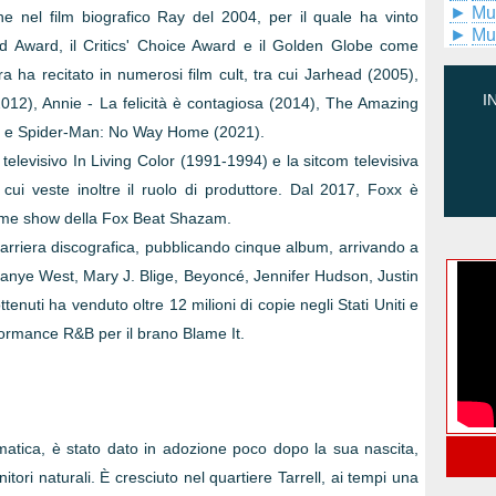
►
Mu
ne nel film biografico Ray del 2004, per il quale ha vinto
►
Mu
ld Award, il Critics' Choice Award e il Golden Globe come
era ha recitato in numerosi film cult, tra cui Jarhead (2005),
I
12), Annie - La felicità è contagiosa (2014), The Amazing
14) e Spider-Man: No Way Home (2021).
 televisivo In Living Color (1991-1994) e la sitcom televisiva
i veste inoltre il ruolo di produttore. Dal 2017, Foxx è
game show della Fox Beat Shazam.
arriera discografica, pubblicando cinque album, arrivando a
 Kanye West, Mary J. Blige, Beyoncé, Jennifer Hudson, Justin
enuti ha venduto oltre 12 milioni di copie negli Stati Uniti e
formance R&B per il brano Blame It.
atica, è stato dato in adozione poco dopo la sua nascita,
tori naturali. È cresciuto nel quartiere Tarrell, ai tempi una