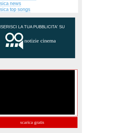
sica news
sica top songs
NSERISCI LA TUA PUBBLICITA' SU
notizie cinema
scarica gratis