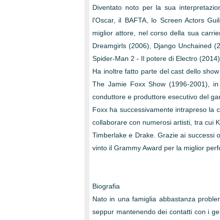
Diventato noto per la sua interpretazio
l'Oscar, il BAFTA, lo Screen Actors Gui
miglior attore, nel corso della sua carri
Dreamgirls (2006), Django Unchained (20
Spider-Man 2 - Il potere di Electro (20
Ha inoltre fatto parte del cast dello show
The Jamie Foxx Show (1996-2001), in cu
conduttore e produttore esecutivo del 
Foxx ha successivamente intrapreso la c
collaborare con numerosi artisti, tra cui
Timberlake e Drake. Grazie ai successi ott
vinto il Grammy Award per la miglior per
Biografia
Nato in una famiglia abbastanza problem
seppur mantenendo dei contatti con i geni