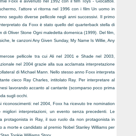
Jamie Foxx è avvenuto nel 1992 con il film Toys - Giocattoli.
hermo, l'attore vi ritorna nel 1996 con i film Un uomo in
no seguito diverse pellicole negli anni successivi. Il primo
terpretato da Foxx è stato quello del quarterback stella di
lm di Oliver Stone Ogni maledetta domenica (1999). Del film,
iche, le canzoni Any Given Sunday, My Name Is Willie, Any
umerose pellicole tra cui Ali nel 2001 e Shade nel 2003,
zionale nel 2004 grazie alla sua acclamata interpretazione
ollateral di Michael Mann. Nello stesso anno Foxx interpreta
ante cieco Ray Charles, intitolato Ray. Per interpretare al
r mesi lavorando accanto al cantante (scomparso poco prima
nda sugli occhi.
 riconoscimenti: nel 2004, Foxx ha ricevuto tre nomination
 migliori interpretazioni, un evento senza precedenti. Le
a protagonista in Ray, il suo ruolo da non protagonista in
ato a morte e candidato al premio Nobel Stanley Williams per
 Stan Tookie Williams Story.