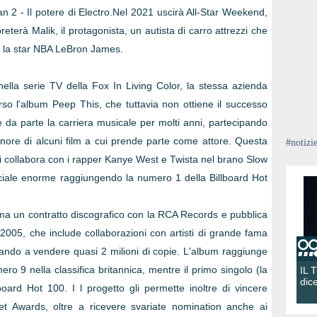
 2 - Il potere di Electro.Nel 2021 uscirà All-Star Weekend,
preterà Malik, il protagonista, un autista di carro attrezzi che
r la star NBA LeBron James.
lla serie TV della Fox In Living Color, la stessa azienda
rso l'album Peep This, che tuttavia non ottiene il successo
e da parte la carriera musicale per molti anni, partecipando
sonore di alcuni film a cui prende parte come attore. Questa
#notizi
i collabora con i rapper Kanye West e Twista nel brano Slow
iale enorme raggiungendo la numero 1 della Billboard Hot
irma un contratto discografico con la RCA Records e pubblica
2005, che include collaborazioni con artisti di grande fama
ndo a vendere quasi 2 milioni di copie. L'album raggiunge
ro 9 nella classifica britannica, mentre il primo singolo (la
IL 
dic
lboard Hot 100. I l progetto gli permette inoltre di vincere
et Awards, oltre a ricevere svariate nomination anche ai