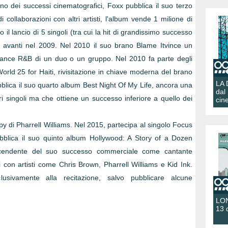
 dei successi cinematografici, Foxx pubblica il suo terzo
i collaborazioni con altri artisti, l'album vende 1 milione di
il lancio di 5 singoli (tra cui la hit di grandissimo successo
o avanti nel 2009. Nel 2010 il suo brano Blame Itvince un
mance R&B di un duo o un gruppo. Nel 2010 fa parte degli
orld 25 for Haiti, rivisitazione in chiave moderna del brano
LA
bblica il suo quarto album Best Night Of My Life, ancora una
dal
ri singoli ma che ottiene un successo inferiore a quello dei
cin
 di Pharrell Williams. Nel 2015, partecipa al singolo Focus
blica il suo quinto album Hollywood: A Story of a Dozen
cendente del suo successo commerciale come cantante
 con artisti come Chris Brown, Pharrell Williams e Kid Ink.
lusivamente alla recitazione, salvo pubblicare alcune
LON
13 