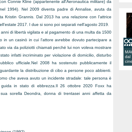
on Connie Kline (appartenente all'Aeronautica militare) da
 nel 1994). Nel 2009 diventa padre di Annalise, avuta da
sta Kristin Grannis. Dal 2013 ha una relazione con l'attrice
l'estate 2017. I due si sono poi separati nell'agosto 2019.
nni di libertà vigilata e al pagamento di una multa da 1500
to in un casinò in cui l'attore avrebbe dovuto partecipare a
ato via da poliziotti chiamati perché lui non voleva mostrare
MA
tato infatti incriminato per violazione di domicilio, disturbo
dal
cin
ubblico ufficiale.Nel 2008 ha sostenuto pubblicamente il
ardante la distribuzione di cibo a persone poco abbienti.
omo che aveva avuto un incidente stradale: tale persona è
 guida in stato di ebbrezza.Il 26 ottobre 2020 Foxx ha
sua sorella Deondra, donna di trentasei anni affetta da
evinson (1992)