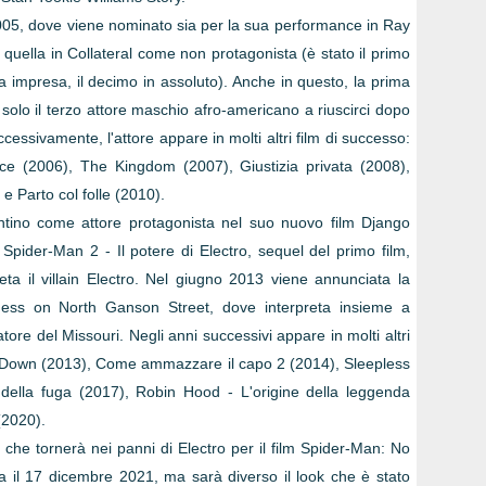
2005, dove viene nominato sia per la sua performance in Ray
quella in Collateral come non protagonista (è stato il primo
a impresa, il decimo in assoluto). Anche in questo, la prima
o solo il terzo attore maschio afro-americano a riuscirci dopo
essivamente, l'attore appare in molti altri film di successo:
ce (2006), The Kingdom (2007), Giustizia privata (2008),
e Parto col folle (2010).
ntino come attore protagonista nel suo nuovo film Django
ider-Man 2 - Il potere di Electro, sequel del primo film,
reta il villain Electro. Nel giugno 2013 viene annunciata la
ess on North Ganson Street, dove interpreta insieme a
tore del Missouri. Negli anni successivi appare in molti altri
se Down (2013), Come ammazzare il capo 2 (2014), Sleepless
io della fuga (2017), Robin Hood - L'origine della leggenda
 (2020).
che tornerà nei panni di Electro per il film Spider-Man: No
 il 17 dicembre 2021, ma sarà diverso il look che è stato