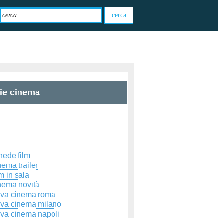
zie cinema
hede film
ema trailer
m in sala
nema novità
ova cinema roma
ova cinema milano
ova cinema napoli