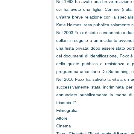
Nel 1993 ha avuto una breve relazione c
cui ha avuto una figlia: Corinne (nata
un'altra breve relazione con la speciali
Katie Holmes, resa pubblica solamente nel
Nel 2003 Foxx è stato condannato a due a
dollari in seguito a un incidente avvenu
una festa privata: dopo essere stato port
dei documenti di identificazione, Foxx è s
della quiete pubblica e resistenza a p
programma umanitario Do Something, rigu
Nel 2016 Foxx ha salvato la vita a un u
successivamente stata incriminata per
annunciato pubblicamente la morte di 
trisomia 21.
Filmografia
Attore
Cinema
Toys - Giocattoli (Toys), regia di Barry L