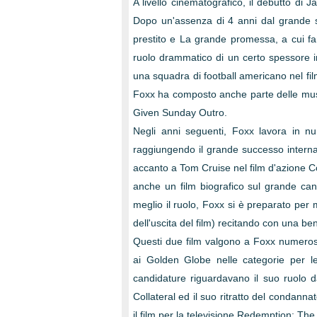
A livello cinematografico, il debutto di 
Dopo un'assenza di 4 anni dal grande sc
prestito e La grande promessa, a cui fan
ruolo drammatico di un certo spessore in
una squadra di football americano nel fi
Foxx ha composto anche parte delle mus
Given Sunday Outro.
Negli anni seguenti, Foxx lavora in n
raggiungendo il grande successo interna
accanto a Tom Cruise nel film d'azione C
anche un film biografico sul grande cant
meglio il ruolo, Foxx si è preparato pe
dell'uscita del film) recitando con una be
Questi due film valgono a Foxx numerosi
ai Golden Globe nelle categorie per le
candidature riguardavano il suo ruolo d
Collateral ed il suo ritratto del condann
il film per la televisione Redemption: The