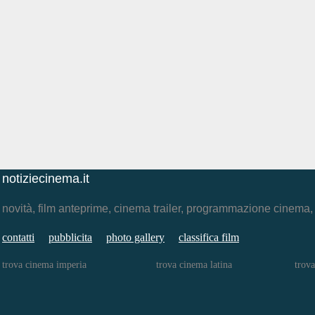
notiziecinema.it
novità, film anteprime, cinema trailer, programmazione cinema
contatti
pubblicita
photo gallery
classifica film
trova cinema imperia
trova cinema latina
trov