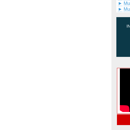
►
Mu
►
Mu
I