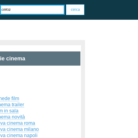
zie cinema
hede film
ema trailer
m in sala
nema novità
ova cinema roma
ova cinema milano
ova cinema napoli