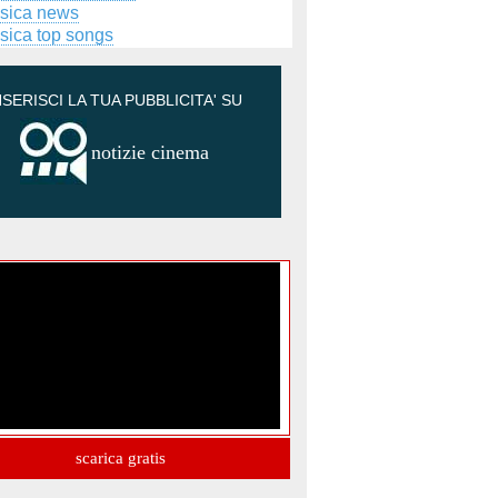
sica news
sica top songs
NSERISCI LA TUA PUBBLICITA' SU
notizie cinema
scarica gratis