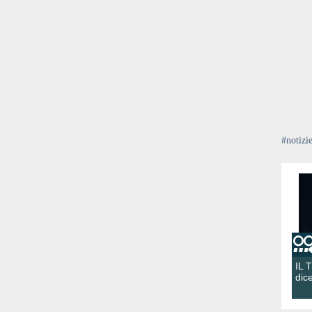
#notizi
IL 
dic