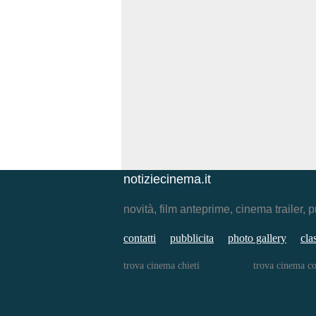
notiziecinema.it
novità, film anteprime, cinema traile
contatti
pubblicita
photo gallery
cla
trova cinema chieti
trova cinema c