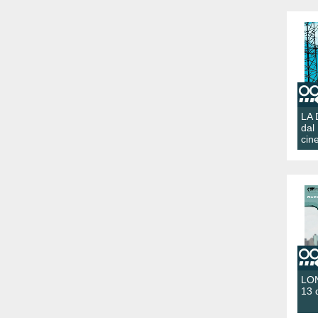
LA
dal
cin
LON
13 