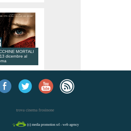
CCHINE MORTALI
 13 dicembre al
ema
trova cinema frosinone
(c) media promotion srl - web agency