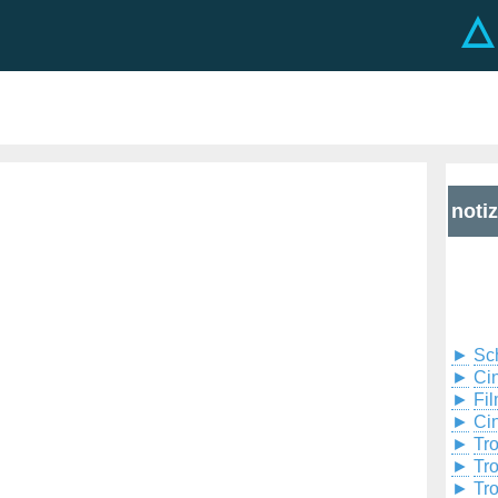
noti
►
Sc
►
Cin
►
Fil
►
Ci
►
Tr
►
Tr
►
Tr