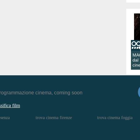
MA
dal
cin
r, programmazione cinema, coming soon
ssifica film
osenza
trova cinema firenze
trova cinema foggia