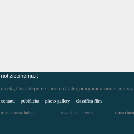
notiziecinema.it
novità, film anteprime, cinema trailer, programmazione cinema
contatti
pubblicita
photo gallery
classifica film
trova cinema bologna
trova cinema brescia
trova cinem