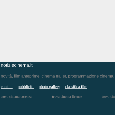
notiziecinema.it
novità, film anteprime, cinema trailer, programmazione cinema
contatti
pubblicita
photo gallery
classifica film
trova cinema cosenza
trova cinema firenze
trova ci