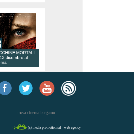
CCHINE MORTALI
 13 dicembre al
ema
trova cinema bergamo
(c) media promotion srl - web agency