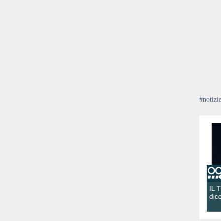
#notizi
IL 
dic