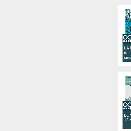
LA
dal
cin
LON
13 