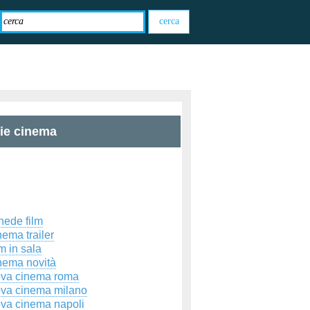
zie cinema
hede film
ema trailer
m in sala
nema novità
ova cinema roma
ova cinema milano
ova cinema napoli