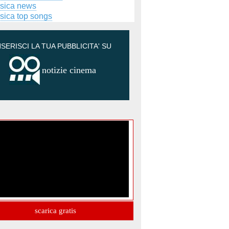
sica news
sica top songs
NSERISCI LA TUA PUBBLICITA' SU
notizie cinema
scarica gratis