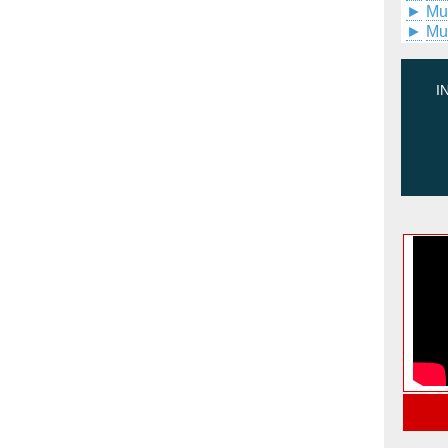
►
Mu
►
Mu
I