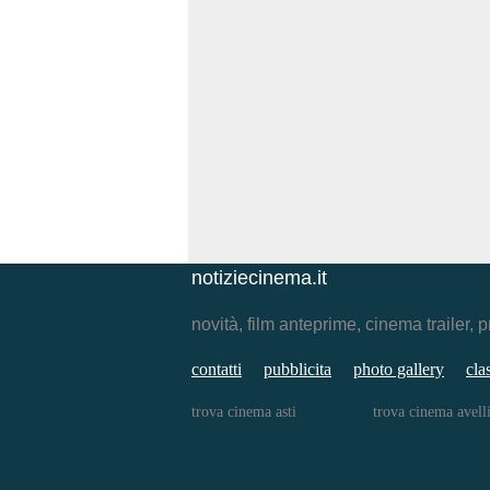
notiziecinema.it
novità, film anteprime, cinema traile
contatti
pubblicita
photo gallery
cla
trova cinema asti
trova cinema avell