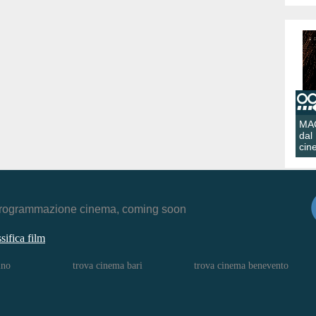
MA
dal
cin
r, programmazione cinema, coming soon
ssifica film
ino
trova cinema bari
trova cinema benevento