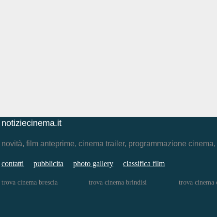
notiziecinema.it
novità, film anteprime, cinema trailer, programmazione cinema
contatti
pubblicita
photo gallery
classifica film
trova cinema brescia
trova cinema brindisi
trova cinema 