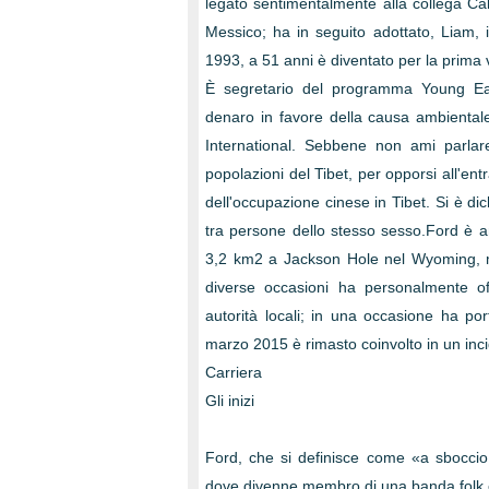
legato sentimentalmente alla collega Ca
Messico; ha in seguito adottato, Liam, i
1993, a 51 anni è diventato per la prima vo
È segretario del programma Young Eagl
denaro in favore della causa ambientale
International. Sebbene non ami parlare
popolazioni del Tibet, per opporsi all'ent
dell'occupazione cinese in Tibet. Si è dic
tra persone dello stesso sesso.Ford è an
3,2 km2 a Jackson Hole nel Wyoming, me
diverse occasioni ha personalmente off
autorità locali; in una occasione ha por
marzo 2015 è rimasto coinvolto in un inci
Carriera
Gli inizi
Ford, che si definisce come «a sboccio r
dove divenne membro di una banda folk 