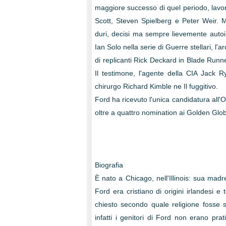
maggiore successo di quel periodo, lavor
Scott, Steven Spielberg e Peter Weir. M
duri, decisi ma sempre lievemente autoiro
Ian Solo nella serie di Guerre stellari, l'
di replicanti Rick Deckard in Blade Runn
Il testimone, l'agente della CIA Jack R
chirurgo Richard Kimble ne Il fuggitivo.
Ford ha ricevuto l'unica candidatura all'O
oltre a quattro nomination ai Golden Gl
Biografia
È nato a Chicago, nell'Illinois: sua ma
Ford era cristiano di origini irlandesi
chiesto secondo quale religione fosse st
infatti i genitori di Ford non erano pratic