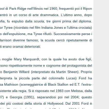
l di Park Ridge nell'Illinois nel 1960, frequentò poi il Ripon
 entrò in un corso di arte drammatica. L'ultimo anno, dopo
ofia, fu espulso dalla scuola, tre giorni prima del diploma.
or Tyree (ricordato nel film Indiana Jones e l'ultima crociata)
iro dell'espulsione, ma Tyree rifiutò. Successivamente perse i
Harrison divenne famoso, la scuola cercò ripetutamente di
ti erano oramai deteriorati.
a moglie Mary Marquardt, con la quale ha avuto due figli,
i sono rispettivamente nome e cognome del protagonista del
 Benjamin Willard (interpretato da Martin Sheen). Proprio
nterpreta la piccola parte del colonnello Lucas) Ford ha
 Mathison (sceneggiatrice di Black Stallion ed E.T. l'extra-
ssistente alla regia. Si è risposato nel 1983 con Melissa, dalla
87) e Georgia (1991), separandosi poi nel 2004; questo
ei più costosi della storia di Hollywood. Dal 2001 Ford è