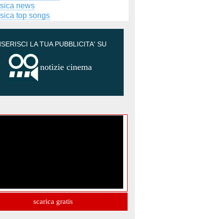
sica news
sica top songs
NSERISCI LA TUA PUBBLICITA' SU
notizie cinema
scarica gratis