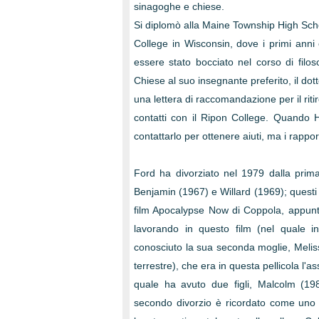
sinagoghe e chiese.
Si diplomò alla Maine Township High Schoo
College in Wisconsin, dove i primi anni
essere stato bocciato nel corso di filos
Chiese al suo insegnante preferito, il dott
una lettera di raccomandazione per il rit
contatti con il Ripon College. Quando 
contattarlo per ottenere aiuti, ma i rappor
Ford ha divorziato nel 1979 dalla prim
Benjamin (1967) e Willard (1969); quest
film Apocalypse Now di Coppola, appunto
lavorando in questo film (nel quale i
conosciuto la sua seconda moglie, Melissa
terrestre), che era in questa pellicola l'a
quale ha avuto due figli, Malcolm (19
secondo divorzio è ricordato come uno d