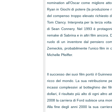
nomination all'Oscar come migliore atto
Ryan in Giochi di potere (la produzione 
del compenso troppo elevato richiesto dall
Tom Clancy. Interpreta per la terza volta
di Sean Connery. Nel 1993 è protagonis
remake di Sabrina e in altri film ancora. 
ruolo di un inventore dal pensiero co
Zemeckis, probabilmente l'unico film in c
Michelle Pfeiffer.
Il successo dei suoi film portò il Guinne
ricco del mondo. La sua retribuzione per 
incassi complessivi al botteghino dei f
dollari, il risultato più alto di ogni altro
2008 la carriera di Ford subisce una mom
Alla fine degli anni 2000 la sua carrie