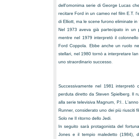
dell'omonima serie di George Lucas che 
recitare Ford in un cameo nel film E.T. l'ex
di Elliott, ma le scene furono eliminate i
Nel 1973 aveva già partecipato in un pi
mentre nel 1979 interpretò il colonnell
Ford Coppola. Ebbe anche un ruolo nel
stellari, nel 1980 tornò a interpretare I
uno straordinario successo.
Successivamente nel 1981 interpretò c
perduta diretto da Steven Spielberg. Il r
alla serie televisiva Magnum, P.I.. L'anno
Runner, considerato uno dei più riusciti f
Solo ne Il ritorno dello Jedi.
In seguito sarà protagonista del fortun
Jones e il tempio maledetto (1984), de