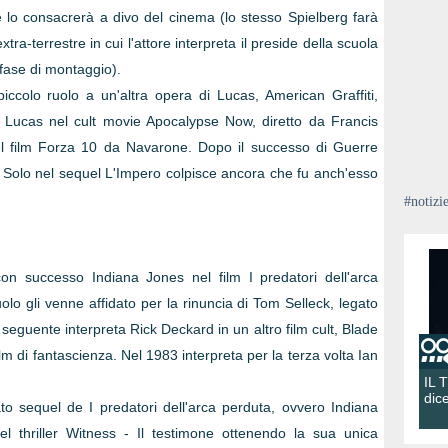
lo consacrerà a divo del cinema (lo stesso Spielberg farà
tra-terrestre in cui l'attore interpreta il preside della scuola
n fase di montaggio).
ccolo ruolo a un'altra opera di Lucas, American Graffiti,
o Lucas nel cult movie Apocalypse Now, diretto da Francis
 film Forza 10 da Navarone. Dopo il successo di Guerre
an Solo nel sequel L'Impero colpisce ancora che fu anch'esso
#notizi
on successo Indiana Jones nel film I predatori dell'arca
uolo gli venne affidato per la rinuncia di Tom Selleck, legato
 seguente interpreta Rick Deckard in un altro film cult, Blade
ilm di fantascienza. Nel 1983 interpreta per la terza volta Ian
IL 
dic
ato sequel de I predatori dell'arca perduta, ovvero Indiana
l thriller Witness - Il testimone ottenendo la sua unica