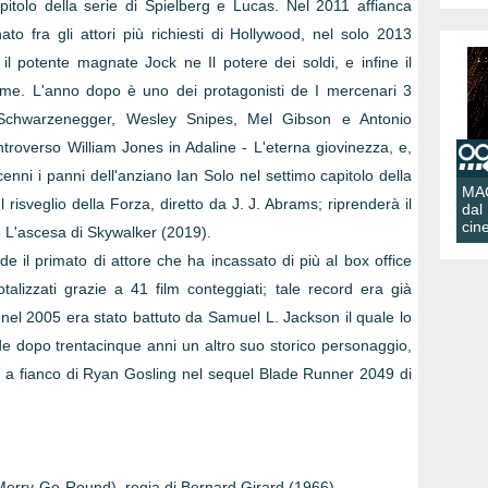
apitolo della serie di Spielberg e Lucas. Nel 2011 affianca
to fra gli attori più richiesti di Hollywood, nel solo 2013
il potente magnate Jock ne Il potere dei soldi, e infine il
ame. L'anno dopo è uno dei protagonisti de I mercenari 3
d Schwarzenegger, Wesley Snipes, Mel Gibson e Antonio
ntroverso William Jones in Adaline - L'eterna giovinezza, e,
cenni i panni dell'anziano Ian Solo nel settimo capitolo della
MA
l risveglio della Forza, diretto da J. J. Abrams; riprenderà il
dal
cin
 L'ascesa di Skywalker (2019).
nde il primato di attore che ha incassato di più al box office
talizzati grazie a 41 film conteggiati; tale record era già
 nel 2005 era stato battuto da Samuel L. Jackson il quale lo
de dopo trentacinque anni un altro suo storico personaggio,
 a fianco di Ryan Gosling nel sequel Blade Runner 2049 di
Merry-Go-Round), regia di Bernard Girard (1966)