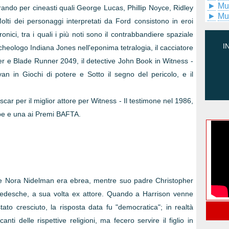
►
Mu
ando per cineasti quali George Lucas, Phillip Noyce, Ridley
►
Mu
olti dei personaggi interpretati da Ford consistono in eroi
nici, tra i quali i più noti sono il contrabbandiere spaziale
I
archeologo Indiana Jones nell'eponima tetralogia, il cacciatore
er e Blade Runner 2049, il detective John Book in Witness -
yan in Giochi di potere e Sotto il segno del pericolo, e il
scar per il miglior attore per Witness - Il testimone nel 1986,
obe e una ai Premi BAFTA.
dre Nora Nidelman era ebrea, mentre suo padre Christopher
 e tedesche, a sua volta ex attore. Quando a Harrison venne
ato cresciuto, la risposta data fu "democratica"; in realtà
anti delle rispettive religioni, ma fecero servire il figlio in