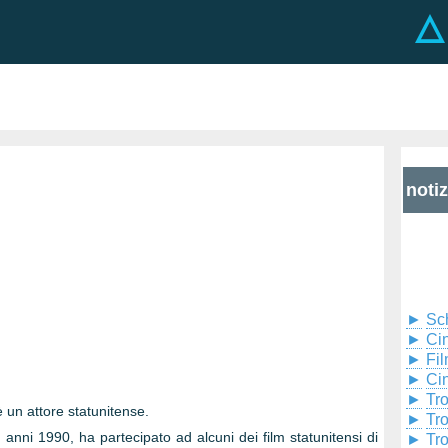
noti
►
Sc
►
Cin
►
Fil
►
Ci
►
Tr
 un attore statunitense.
►
Tr
li anni 1990, ha partecipato ad alcuni dei film statunitensi di
►
Tr