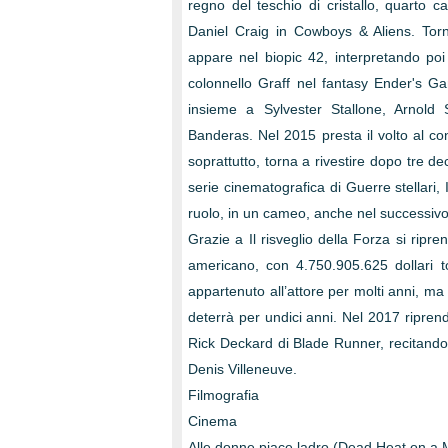
regno del teschio di cristallo, quarto c
Daniel Craig in Cowboys & Aliens. Torna
appare nel biopic 42, interpretando poi 
colonnello Graff nel fantasy Ender's G
insieme a Sylvester Stallone, Arnol
Banderas. Nel 2015 presta il volto al co
soprattutto, torna a rivestire dopo tre de
serie cinematografica di Guerre stellari, I
ruolo, in un cameo, anche nel successivo
Grazie a Il risveglio della Forza si ripre
americano, con 4.750.905.625 dollari to
appartenuto all’attore per molti anni, ma
deterrà per undici anni. Nel 2017 ripren
Rick Deckard di Blade Runner, recitando
Denis Villeneuve.
Filmografia
Cinema
Alle donne piace ladro (Dead Heat on a 