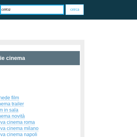
zie cinema
hede film
ema trailer
m in sala
nema novità
ova cinema roma
ova cinema milano
ova cinema napoli