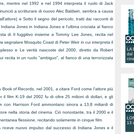
re, mentre nel 1992 e nel 1994 interpreta il ruolo di Jack
rinunciò a scritturare di nuovo Alec Baldwin, sembra a causa
'attore) e Sotto il segno del pericolo, tratti dai racconti di
 Indiana Jones in Indiana Jones e l'ultima crociata al fianco
ta di Il fuggitivo insieme a Tommy Lee Jones, recita nel
Da segnalare Mosquito Coast di Peter Weir in cui interpreta il
LA
mplesso e Le verità nascoste del 2000, diretto da Robert
dal
ui recita in un ruolo "ambiguo", al fianco di una terrorizzata
cin
ss Book of Records, nel 2001, a citare Ford come l'attore più
il film K-19 del 2002 fu di oltre 25 milioni di dollari, e gli
ilm con Harrison Ford ammontano sinora a 13,8 miliardi di
 attore nella storia del cinema. Ciò nonostante, tra il 2000 e il
LON
entanea flessione, recitando solamente in cinque film.
13 
ra riceve nuovo impulso dal successo di Indiana Jones e il