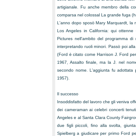
artigianale. Fu anche membro della co
comparsa nel colossal La grande fuga (ha
L'anno dopo sposò Mary Marquardt, la ra
Los Angeles in California: qui ottenne
Pictures nell'ambito del programma di r
interpretando ruoli minori. Passò poi all
(Ford è citato come Harrison J. Ford per
1967, Assalto finale, ma la J. nel no
secondo nome. L'aggiunta fu adottata 
1957).
Il successo
Insoddisfatto del lavoro che gli veniva o
dei cameraman ai celebri concerti tenuti
Angeles e al Santa Clara County Fairgro
due figli piccoli, fino alla svolta, gi
Spielberg a giudicare per primo Ford perf