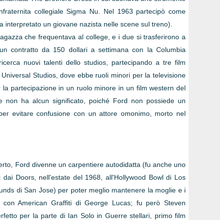
nfraternita collegiale Sigma Nu. Nel 1963 partecipò come
 interpretato un giovane nazista nelle scene sul treno).
gazza che frequentava al college, e i due si trasferirono a
 un contratto da 150 dollari a settimana con la Columbia
icerca nuovi talenti dello studios, partecipando a tre film
a Universal Studios, dove ebbe ruoli minori per la televisione
 la partecipazione in un ruolo minore in un film western del
me non ha alcun significato, poiché Ford non possiede un
per evitare confusione con un attore omonimo, morto nel
fferto, Ford divenne un carpentiere autodidatta (fu anche uno
 dai Doors, nell'estate del 1968, all'Hollywood Bowl di Los
unds di San Jose) per poter meglio mantenere la moglie e i
unta con American Graffiti di George Lucas; fu però Steven
etto per la parte di Ian Solo in Guerre stellari, primo film