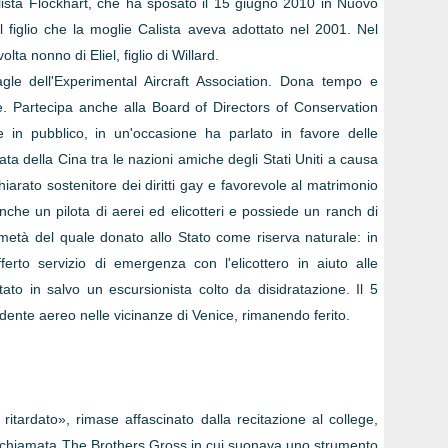
lista Flockhart, che ha sposato il 15 giugno 2010 in Nuovo
l figlio che la moglie Calista aveva adottato nel 2001. Nel
lta nonno di Eliel, figlio di Willard.
e dell'Experimental Aircraft Association. Dona tempo e
. Partecipa anche alla Board of Directors of Conservation
 in pubblico, in un'occasione ha parlato in favore delle
rata della Cina tra le nazioni amiche degli Stati Uniti a causa
hiarato sostenitore dei diritti gay e favorevole al matrimonio
che un pilota di aerei ed elicotteri e possiede un ranch di
tà del quale donato allo Stato come riserva naturale: in
erto servizio di emergenza con l'elicottero in aiuto alle
tato in salvo un escursionista colto da disidratazione. Il 5
dente aereo nelle vicinanze di Venice, rimanendo ferito.
itardato», rimase affascinato dalla recitazione al college,
chiamata The Brothers Gross in cui suonava uno strumento