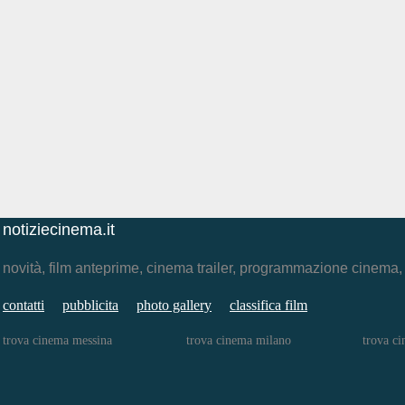
notiziecinema.it
novità, film anteprime, cinema trailer, programmazione cinema
contatti
pubblicita
photo gallery
classifica film
trova cinema messina
trova cinema milano
trova c