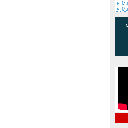
►
Mu
►
Mu
I