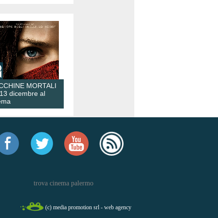
CCHINE MORTALI
 13 dicembre al
ema
trova cinema palermo
(c) media promotion srl - web agency