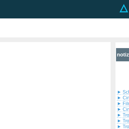
noti
►
Sc
►
Cin
►
Fil
►
Ci
►
Tr
►
Tr
►
Tr