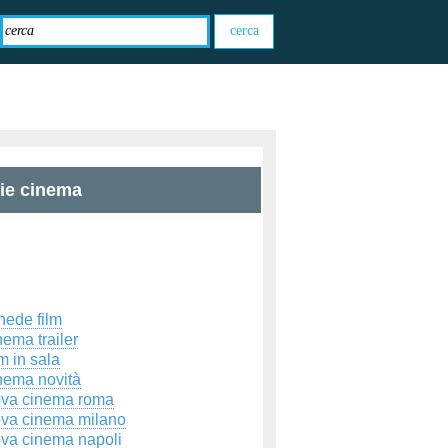
zie cinema
hede film
ema trailer
m in sala
nema novità
ova cinema roma
ova cinema milano
ova cinema napoli