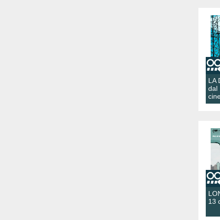
LA
dal
cin
LON
13 