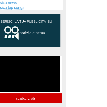
sica news
sica top songs
NSERISCI LA TUA PUBBLICITA' SU
notizie cinema
scarica gratis