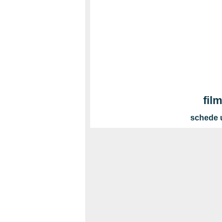
fil
schede u