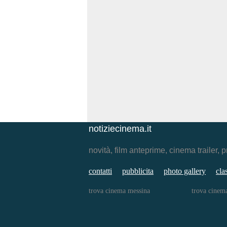
notiziecinema.it
novità, film anteprime, cinema traile
contatti
pubblicita
photo gallery
cla
trova cinema messina
trova cinem