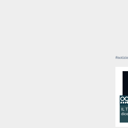
#notizi
IL 
dic