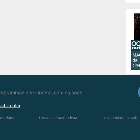
MA
dal
cin
r, programmazione cinema, coming soon
ssifica film
a milano
trova cinema modena
trova cinema napoli