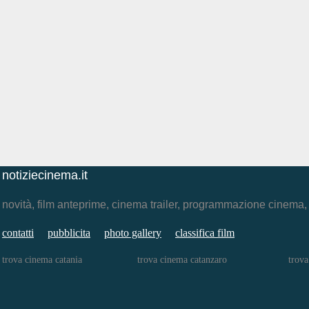
notiziecinema.it
novità, film anteprime, cinema trailer, programmazione cinema
contatti
pubblicita
photo gallery
classifica film
trova cinema catania
trova cinema catanzaro
trova