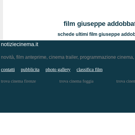
film giuseppe addobbat
schede ultimi film giuseppe addob
notiziecinema.it
novità, film anteprime, cinema trailer, programmazione cinema
contatti
pubblicita
photo gallery
classifica film
trova cinema firenze
trova cinema foggia
trova cine