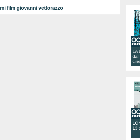
mi film giovanni vettorazzo
LA
dal
cin
LON
13 