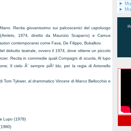
►
Mu
►
Mu
I
 Milano. Recita giovanissimo sui palcoscenici del capoluogo
Amleto, 1974, diretto da Maurizio Scaparro) e Camus
a autori contemporanei come Fava, De Filippo, Bukalkov.
el debutto teatrale, ovvero il 1974, dove ottiene un piccolo
anzer. Recita in commedie quali Compagni di scuola, Al lupo
one; Il cielo Ã¨ sempre piÃ¹ blu, per la regia di Antonello
di Tom Tykwer, al drammatico Vincere di Marco Bellocchio e
le Lupo (1978)
 (1980)