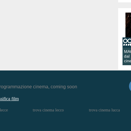
MA
dal
cin
r, programmazione cinema, coming soon
ssifica film
lecce
trova cinema lecco
trova cinema lucca