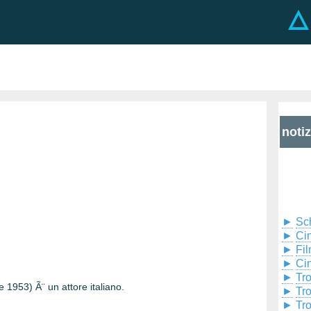
noti
►
Sc
►
Cin
►
Fil
►
Ci
►
Tr
 1953) Ã¨ un attore italiano.
►
Tr
►
Tr