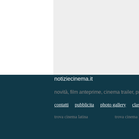
notiziecinema.it
novità, film anteprime, cinema traile
contatti
pubblicita
photo gallery
cla
trova cinema latina
trova cinema 