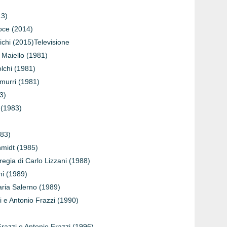
)
13)
Noce (2014)
ichi (2015)Televisione
e Maiello (1981)
olchi (1981)
murri (1981)
3)
 (1983)
983)
hmidt (1985)
regia di Carlo Lizzani (1988)
ni (1989)
aria Salerno (1989)
i e Antonio Frazzi (1990)
Frazzi e Antonio Frazzi (1996)