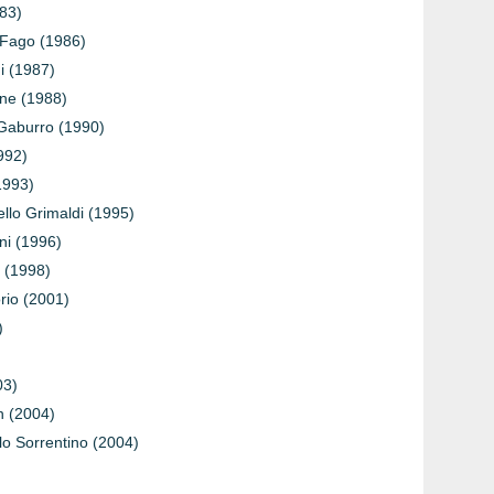
983)
 Fago (1986)
di (1987)
one (1988)
 Gaburro (1990)
1992)
1993)
nello Grimaldi (1995)
ni (1996)
o (1998)
orio (2001)
)
03)
n (2004)
lo Sorrentino (2004)