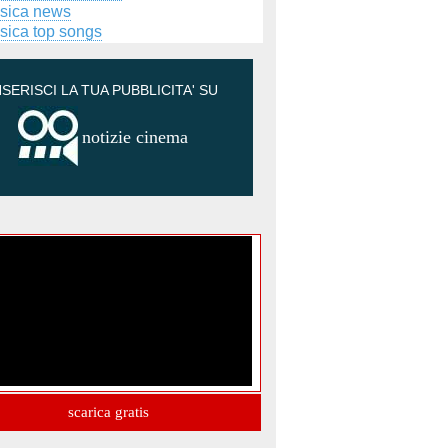
sica news
sica top songs
NSERISCI LA TUA PUBBLICITA' SU
notizie cinema
scarica gratis