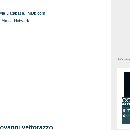
ovie Database, IMDb.com.
ll Media Network.
#notizi
IL 
dic
iovanni vettorazzo