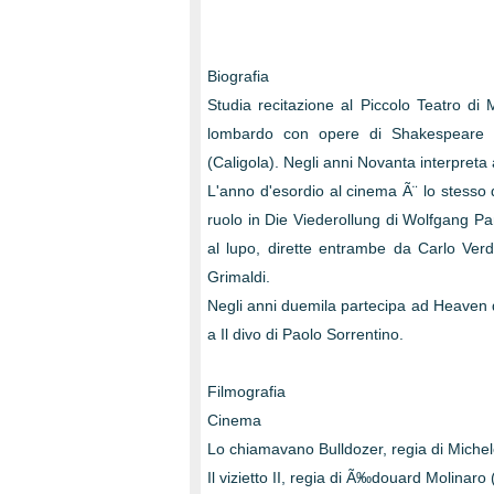
Biografia
Studia recitazione al Piccolo Teatro di
lombardo con opere di Shakespeare (
(Caligola). Negli anni Novanta interpret
L'anno d'esordio al cinema Ã¨ lo stesso d
ruolo in Die Viederollung di Wolfgang P
al lupo, dirette entrambe da Carlo Verd
Grimaldi.
Negli anni duemila partecipa ad Heaven 
a Il divo di Paolo Sorrentino.
Filmografia
Cinema
Lo chiamavano Bulldozer, regia di Miche
Il vizietto II, regia di Ã‰douard Molinaro