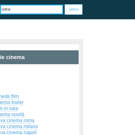
zie cinema
hede film
ema trailer
m in sala
nema novità
ova cinema roma
ova cinema milano
ova cinema napoli