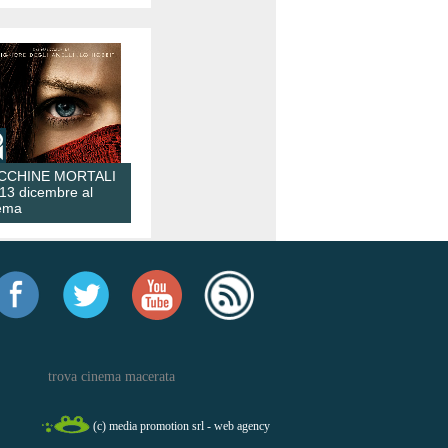
CCHINE MORTALI
 13 dicembre al
ema
trova cinema macerata
(c) media promotion srl - web agency