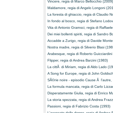
Vincere, regia di Marco Bellocchio (2009
Maldamore, regia di Angelo Longoni (20
La foresta di ghiaccio, regia di Claudio 
In fondo al bosco, regia di Stefano Lodov
Vita di Antonio Gramsci, regia di Raffael
Dei miei bollenti spiriti, regia di Sandro B
Accadde a Zurigo, regia di Davide Monte
Nostra madre, regia di Silverio Blasi (198
Arabesque, regia di Roberto Guicciardini
Flipper, regia di Andrea Barzini (1983)
La cittÃ di Miriam, regia di Aldo Lado (1
A Song for Europe, regia di John Goldsc
SÃ©rie noire - episodio Cause Ã l'autre, 
La formula mancata, regia di Carlo Lizza
Disperatamente Giulia, regia di Enrico M
La storia spezzata, regia di Andrea Frazz
Passioni, regia di Fabrizio Costa (1993)
L'avvocato delle donne, regia di Andrea 