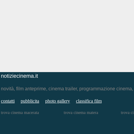
notiziecinema.it
novità, film anteprime, cinema trailer, programmazione cinema
contatti
pubblicita
photo gallery
classifica film
trova cinema macerata
trova cinema matera
trova c