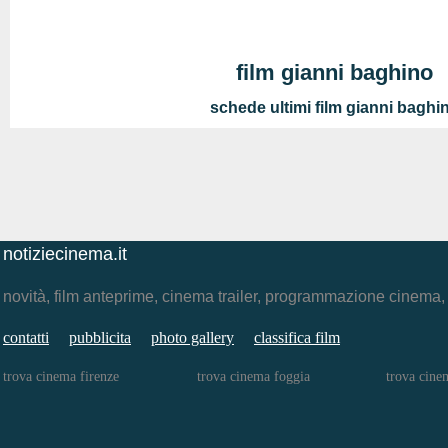
film gianni baghino
schede ultimi film gianni baghi
notiziecinema.it
novità, film anteprime, cinema trailer, programmazione cinema
contatti
pubblicita
photo gallery
classifica film
trova cinema firenze
trova cinema foggia
trova cine