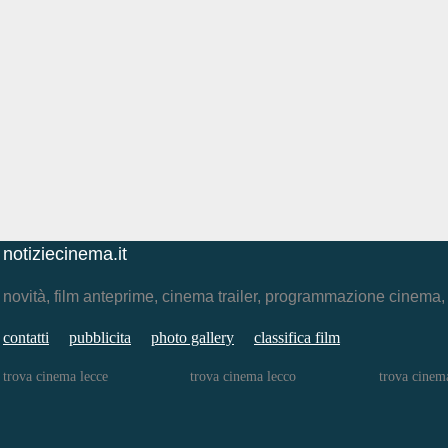
notiziecinema.it
novità, film anteprime, cinema trailer, programmazione cinema
contatti
pubblicita
photo gallery
classifica film
trova cinema lecce
trova cinema lecco
trova cinem