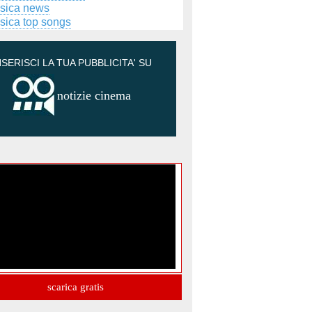
sica news
sica top songs
NSERISCI LA TUA PUBBLICITA' SU
notizie cinema
scarica gratis