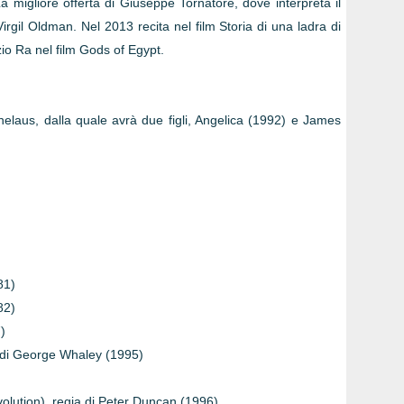
a migliore offerta di Giuseppe Tornatore, dove interpreta il
 Virgil Oldman. Nel 2013 recita nel film Storia di una ladra di
izio Ra nel film Gods of Egypt.
nelaus, dalla quale avrà due figli, Angelica (1992) e James
81)
82)
)
 di George Whaley (1995)
evolution), regia di Peter Duncan (1996)