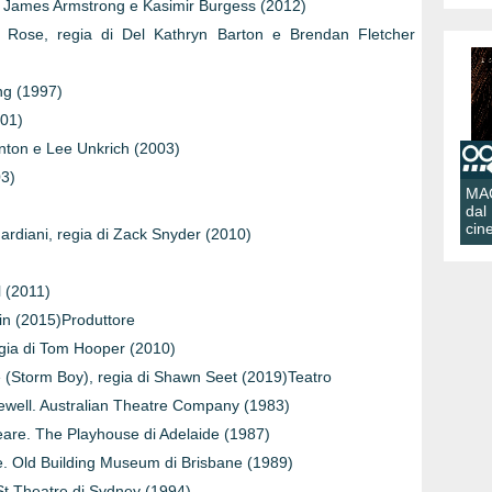
 James Armstrong e Kasimir Burgess (2012)
e Rose, regia di Del Kathryn Barton e Brendan Fletcher
ng (1997)
001)
anton e Lee Unkrich (2003)
03)
MA
dal
cin
uardiani, regia di Zack Snyder (2010)
l (2011)
fin (2015)Produttore
regia di Tom Hooper (2010)
e (Storm Boy), regia di Shawn Seet (2019)Teatro
Sewell. Australian Theatre Company (1983)
peare. The Playhouse di Adelaide (1987)
re. Old Building Museum di Brisbane (1989)
St Theatre di Sydney (1994)