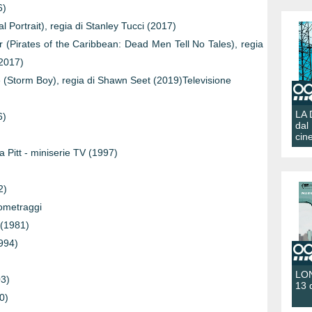
6)
al Portrait), regia di Stanley Tucci (2017)
ar (Pirates of the Caribbean: Dead Men Tell No Tales), regia
2017)
e (Storm Boy), regia di Shawn Seet (2019)Televisione
LA
6)
dal
cin
a Pitt - miniserie TV (1997)
2)
tometraggi
 (1981)
1994)
LON
03)
13 
0)