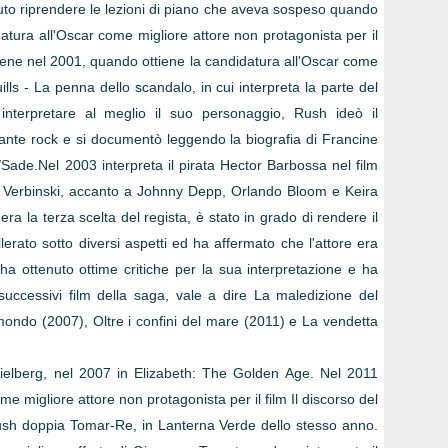
uto riprendere le lezioni di piano che aveva sospeso quando
atura all'Oscar come migliore attore non protagonista per il
iene nel 2001, quando ottiene la candidatura all'Oscar come
uills - La penna dello scandalo, in cui interpreta la parte del
nterpretare al meglio il suo personaggio, Rush ideò il
nte rock e si documentò leggendo la biografia di Francine
/Sade.Nel 2003 interpreta il pirata Hector Barbossa nel film
e Verbinski, accanto a Johnny Depp, Orlando Bloom e Keira
ra la terza scelta del regista, è stato in grado di rendere il
rato sotto diversi aspetti ed ha affermato che l'attore era
 ha ottenuto ottime critiche per la sua interpretazione e ha
successivi film della saga, vale a dire La maledizione del
 mondo (2007), Oltre i confini del mare (2011) e La vendetta
ielberg, nel 2007 in Elizabeth: The Golden Age. Nel 2011
me migliore attore non protagonista per il film Il discorso del
 Rush doppia Tomar-Re, in Lanterna Verde dello stesso anno.