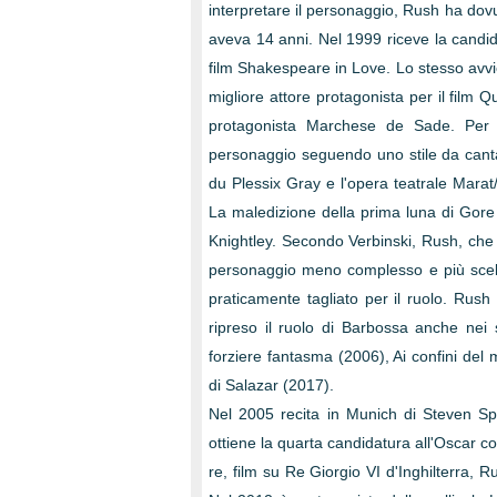
interpretare il personaggio, Rush ha dov
aveva 14 anni. Nel 1999 riceve la candid
film Shakespeare in Love. Lo stesso avv
migliore attore protagonista per il film Q
protagonista Marchese de Sade. Per i
personaggio seguendo uno stile da canta
du Plessix Gray e l'opera teatrale Marat
La maledizione della prima luna di Gor
Knightley. Secondo Verbinski, Rush, che e
personaggio meno complesso e più scelle
praticamente tagliato per il ruolo. Rush
ripreso il ruolo di Barbossa anche nei 
forziere fantasma (2006), Ai confini del
di Salazar (2017).
Nel 2005 recita in Munich di Steven Sp
ottiene la quarta candidatura all'Oscar co
re, film su Re Giorgio VI d'Inghilterra,