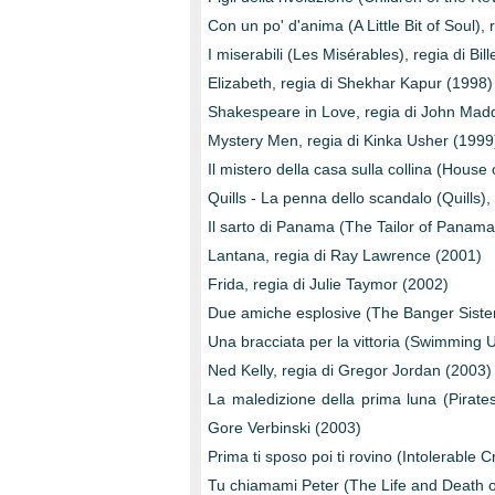
Con un po' d'anima (A Little Bit of Soul),
I miserabili (Les Misérables), regia di Bil
Elizabeth, regia di Shekhar Kapur (1998)
Shakespeare in Love, regia di John Mad
Mystery Men, regia di Kinka Usher (1999
Il mistero della casa sulla collina (House
Quills - La penna dello scandalo (Quills)
Il sarto di Panama (The Tailor of Panam
Lantana, regia di Ray Lawrence (2001)
Frida, regia di Julie Taymor (2002)
Due amiche esplosive (The Banger Sister
Una bracciata per la vittoria (Swimming 
Ned Kelly, regia di Gregor Jordan (2003)
La maledizione della prima luna (Pirate
Gore Verbinski (2003)
Prima ti sposo poi ti rovino (Intolerable 
Tu chiamami Peter (The Life and Death of