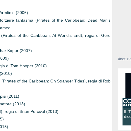
 Armfield (2006)
l forziere fantasma (Pirates of the Caribbean: Dead Man's
 cameo
o (Pirates of the Caribbean: At World's End), regia di Gore
khar Kapur (2007)
2009)
#notizi
regia di Tom Hooper (2010)
 (2010)
are (Pirates of the Caribbean: On Stranger Tides), regia di Rob
pisi (2011)
rnatore (2013)
f), regia di Brian Percival (2013)
IL 
dic
5)
2015)