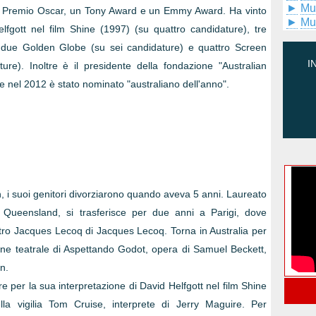
►
Mu
 un Premio Oscar, un Tony Award e un Emmy Award. Ha vinto
►
Mu
elfgott nel film Shine (1997) (su quattro candidature), tre
due Golden Globe (su sei candidature) e quattro Screen
I
re). Inoltre è il presidente della fondazione "Australian
 nel 2012 è stato nominato "australiano dell'anno".
, i suoi genitori divorziarono quando aveva 5 anni. Laureato
el Queensland, si trasferisce per due anni a Parigi, dove
atro Jacques Lecoq di Jacques Lecoq. Torna in Australia per
ione teatrale di Aspettando Godot, opera di Samuel Beckett,
n.
e per la sua interpretazione di David Helfgott nel film Shine
ella vigilia Tom Cruise, interprete di Jerry Maguire. Per