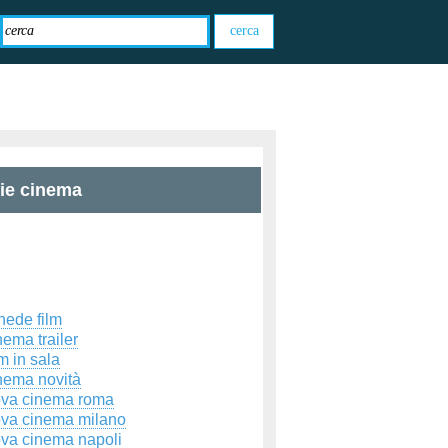
zie cinema
hede film
ema trailer
m in sala
nema novità
ova cinema roma
ova cinema milano
ova cinema napoli