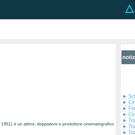
noti
►
Sc
►
Cin
►
Fil
►
Ci
►
Tr
1951) è un attore, doppiatore e produttore cinematografico
►
Tr
►
Tr