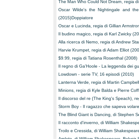
The Man Who Could Not Dream, regia di
Oscar Wilde's the Nightingale and th
(2015)Doppiatore
Oscar e Lucinda, regia di Gillian Armstro
Il budino magico, regia di Karl Zwicky (2
Alla ricerca di Nemo, regia di Andrew St
Harvie Krumpet, regia di Adam Elliot (20
$9.99, regia di Tatiana Rosenthal (2008)
Il regno di Ga'Hoole - La leggenda dei g
Lowdown - serie TV, 16 episodi (2010)
Lanterna Verde, regia di Martin Campbel
Minions, regia di Kyle Balda e Pierre Cof
Il discorso del re (The King's Speach), 
Storm Boy - Il ragazzo che sapeva volar
The Blind Giant is Dancing, di Stephen 
Il racconto d'inverno, di William Shakes
Troilo e Cressida, di William Shakespea
Amleto, di William Shakespeare. Belvoir 