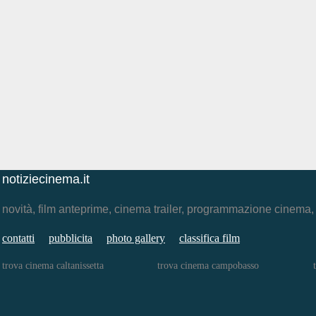
notiziecinema.it
novità, film anteprime, cinema trailer, programmazione cinema
contatti
pubblicita
photo gallery
classifica film
trova cinema caltanissetta
trova cinema campobasso