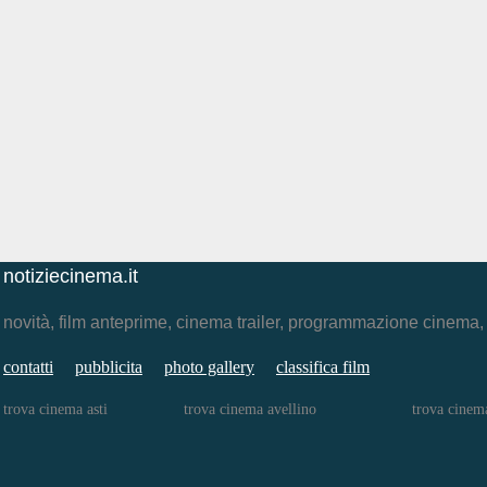
notiziecinema.it
novità, film anteprime, cinema trailer, programmazione cinema
contatti
pubblicita
photo gallery
classifica film
trova cinema asti
trova cinema avellino
trova cinem