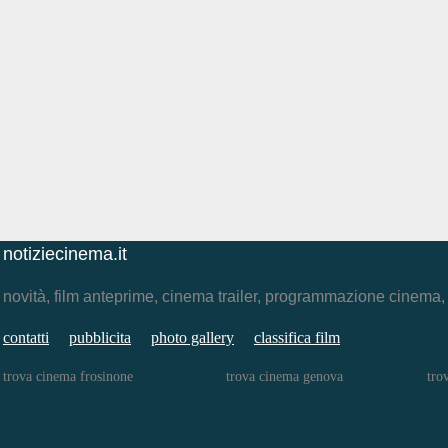
notiziecinema.it
novità, film anteprime, cinema trailer, programmazione cinema
contatti
pubblicita
photo gallery
classifica film
trova cinema frosinone
trova cinema genova
tro