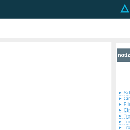
noti
►
Sc
►
Cin
►
Fil
►
Ci
►
Tr
►
Tr
►
Tr