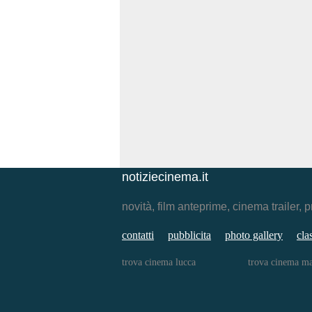
notiziecinema.it
novità, film anteprime, cinema traile
contatti
pubblicita
photo gallery
cla
trova cinema lucca
trova cinema ma