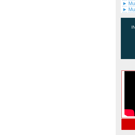
►
Mu
►
Mu
I