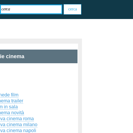
zie cinema
hede film
ema trailer
m in sala
nema novità
ova cinema roma
ova cinema milano
ova cinema napoli