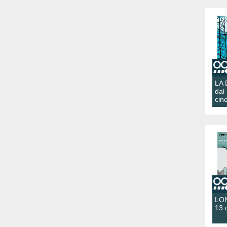
LA
dal
cin
LON
13 