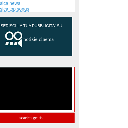
sica news
sica top songs
NSERISCI LA TUA PUBBLICITA' SU
notizie cinema
scarica gratis