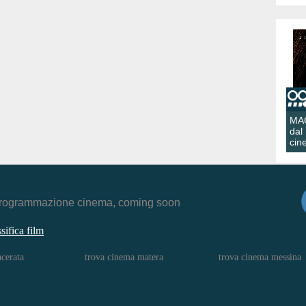
MA
dal
cin
r, programmazione cinema, coming soon
ssifica film
cerata
trova cinema matera
trova cinema messina