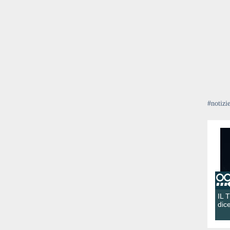
#notizi
IL 
dic