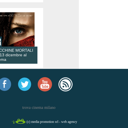
CCHINE MORTALI
 13 dicembre al
ema
trova cinema milano
(c) media promotion srl - web agency