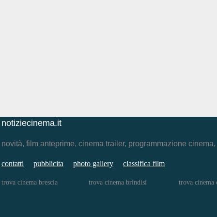
notiziecinema.it
novità, film anteprime, cinema trailer, programmazione cinema
contatti
pubblicita
photo gallery
classifica film
trova cinema brescia
trova cinema brindisi
trova cinema 