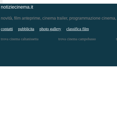
notiziecinema.it
novità, film anteprime, cinema trailer, programmazione cinema
contatti
pubblicita
photo gallery
classifica film
trova cinema caltanissetta
trova cinema campobasso