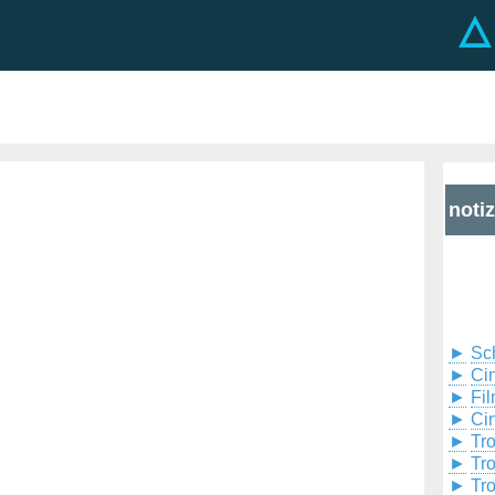
noti
►
Sc
►
Cin
►
Fil
►
Ci
►
Tr
►
Tr
►
Tr