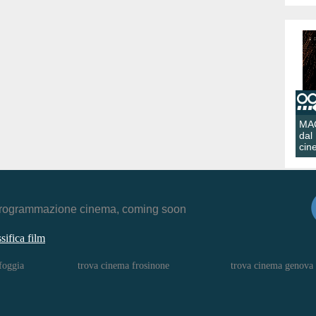
MA
dal
cin
r, programmazione cinema, coming soon
ssifica film
foggia
trova cinema frosinone
trova cinema genova