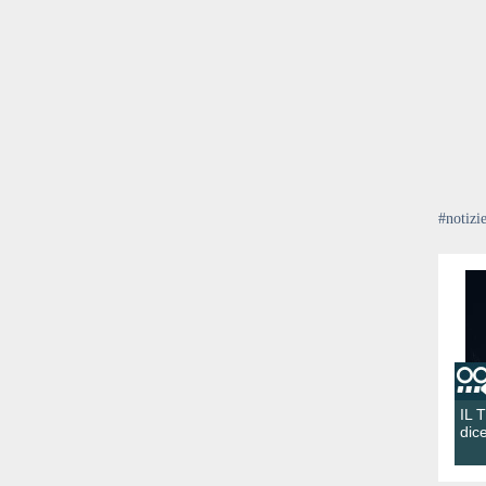
#notizi
IL 
dic