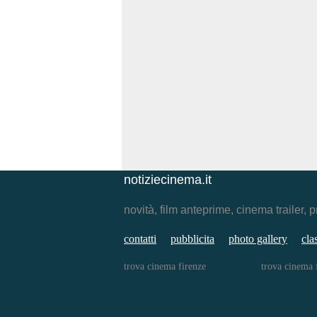
notiziecinema.it
novità, film anteprime, cinema traile
contatti
pubblicita
photo gallery
cla
trova cinema firenze
trova cinema 