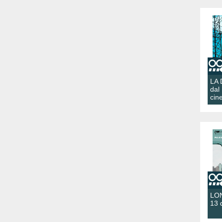
LA
dal
cin
LON
13 