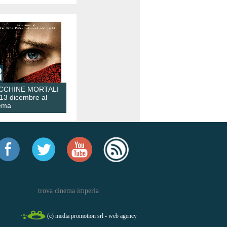
CCHINE MORTALI
 13 dicembre al
ema
trova cinema imperia
(c) media promotion srl - web agency