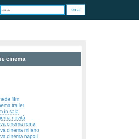
zie cinema
hede film
ema trailer
m in sala
nema novità
ova cinema roma
ova cinema milano
ova cinema napoli