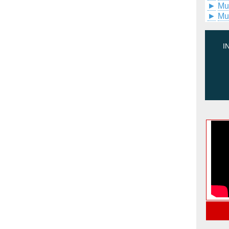
►
Mu
►
Mu
I