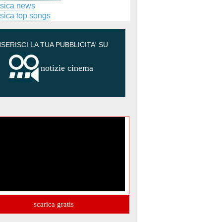
sica news
sica top songs
NSERISCI LA TUA PUBBLICITA' SU
notizie cinema
scarica gratis