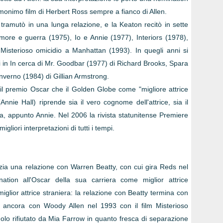
omonimo film di Herbert Ross sempre a fianco di Allen.
 tramutò in una lunga relazione, e la Keaton recitò in sette
 Amore e guerra (1975), Io e Annie (1977), Interiors (1978),
isterioso omicidio a Manhattan (1993). In quegli anni si
i in In cerca di Mr. Goodbar (1977) di Richard Brooks, Spara
inverno (1984) di Gillian Armstrong.
 il premio Oscar che il Golden Globe come "migliore attrice
 (Annie Hall) riprende sia il vero cognome dell'attrice, sia il
, appunto Annie. Nel 2006 la rivista statunitense Premiere
liori interpretazioni di tutti i tempi.
izia una relazione con Warren Beatty, con cui gira Reds nel
tion all'Oscar della sua carriera come miglior attrice
miglior attrice straniera: la relazione con Beatty termina con
ta ancora con Woody Allen nel 1993 con il film Misterioso
uolo rifiutato da Mia Farrow in quanto fresca di separazione