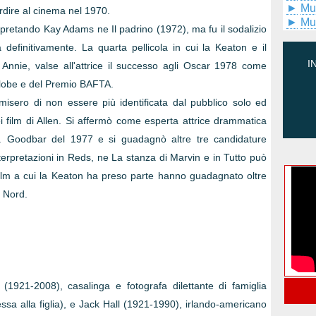
►
Mu
ordire al cinema nel 1970.
►
Mu
erpretando Kay Adams ne Il padrino (1972), ma fu il sodalizio
 definitivamente. La quarta pellicola in cui la Keaton e il
I
e Annie, valse all'attrice il successo agli Oscar 1978 come
n Globe e del Premio BAFTA.
rmisero di non essere più identificata dal pubblico solo ed
 film di Allen. Si affermò come esperta attrice drammatica
Mr. Goodbar del 1977 e si guadagnò altre tre candidature
interpretazioni in Reds, ne La stanza di Marvin e in Tutto può
ilm a cui la Keaton ha preso parte hanno guadagnato oltre
l Nord.
1921-2008), casalinga e fotografa dilettante di famiglia
ssa alla figlia), e Jack Hall (1921-1990), irlando-americano