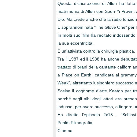
Questa dichiarazione di Allen ha fatto s
matrimonio di Allen con Soon-Yi Previn. A
Dio. Ma crede anche che la radio funzion
È soprannominata "The Glove One" per la 
In molti suoi film ha recitato indossando
la sua eccentricità.
È un'attivista contro la chirurgia plastica.
Tra il 1987 ed il 1988 ha anche debuttat
trattato di brani della cantante californi
a Place on Earth, candidata ai grammy 
Weak", altrettanto lusinghiero successo 
Scelse il cognome d'arte Keaton per tr
perché negli albi degli attori era prese
indusse, per avere successo, a fingere u
Ha diretto l'episodio 2x15 - "Schiavi
Peaks.Filmografia
Cinema