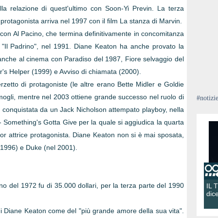
la relazione di quest'ultimo con Soon-Yi Previn. La terza
protagonista arriva nel 1997 con il film La stanza di Marvin.
 con Al Pacino, che termina definitivamente in concomitanza
de "Il Padrino", nel 1991. Diane Keaton ha anche provato la
i anche al cinema con Paradiso del 1987, Fiore selvaggio del
her's Helper (1999) e Avviso di chiamata (2000).
zetto di protagoniste (le altre erano Bette Midler e Goldie
 mogli, mentre nel 2003 ottiene grande successo nel ruolo di
#notizi
conquistata da un Jack Nicholson attempato playboy, nella
 Something's Gotta Give per la quale si aggiudica la quarta
or attrice protagonista. Diane Keaton non si è mai sposata,
 1996) e Duke (nel 2001).
o del 1972 fu di 35.000 dollari, per la terza parte del 1990
IL 
dic
 di Diane Keaton come del "più grande amore della sua vita".