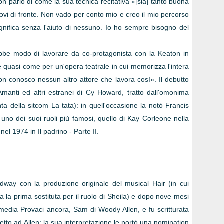
on parlò di come la sua tecnica recitativa «[sia] tanto buona
trovi di fronte. Non vado per conto mio e creo il mio percorso
gnifica senza l'aiuto di nessuno. Io ho sempre bisogno del
ebbe modo di lavorare da co-protagonista con la Keaton in
ne quasi come per un'opera teatrale in cui memorizza l'intera
on conosco nessun altro attore che lavora così». Il debutto
manti ed altri estranei di Cy Howard, tratto dall'omonima
a della sitcom La tata): in quell'occasione la notò Francis
no dei suoi ruoli più famosi, quello di Kay Corleone nella
el 1974 in Il padrino - Parte II.
way con la produzione originale del musical Hair (in cui
 la prima sostituta per il ruolo di Sheila) e dopo nove mesi
mmedia Provaci ancora, Sam di Woody Allen, e fu scritturata
petto ad Allen: la sua interpretazione le portò una nomination