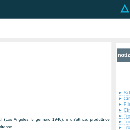
noti
►
Sc
►
Cin
►
Fil
►
Ci
►
Tr
 (Los Angeles, 5 gennaio 1946), è un'attrice, produttrice
►
Tr
nitense.
►
Tr