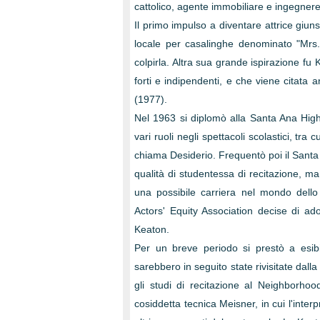
cattolico, agente immobiliare e ingegnere 
Il primo impulso a diventare attrice giun
locale per casalinghe denominato "Mrs. L
colpirla. Altra sua grande ispirazione fu
forti e indipendenti, e che viene citata 
(1977).
Nel 1963 si diplomò alla Santa Ana High S
vari ruoli negli spettacoli scolastici, tr
chiama Desiderio. Frequentò poi il Sant
qualità di studentessa di recitazione, 
una possibile carriera nel mondo dell
Actors' Equity Association decise di a
Keaton.
Per un breve periodo si prestò a esibi
sarebbero in seguito state rivisitate dal
gli studi di recitazione al Neighborho
cosiddetta tecnica Meisner, in cui l'inter