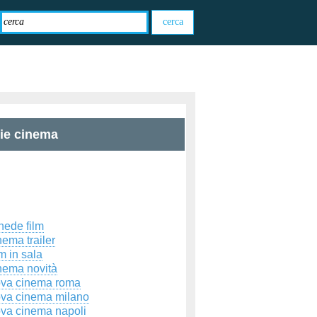
zie cinema
hede film
ema trailer
m in sala
nema novità
ova cinema roma
ova cinema milano
ova cinema napoli