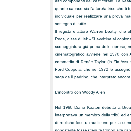
altri componenti del cast corale. La Keat
quanto capace sia l'attore/attrice che ti 
individuale per realizzare una prova ma
sostegno di tutti».
Il regista e attore Warren Beatty, che 
Reds, disse di lei: «Si avvicina al copio
sceneggiatura già prima delle riprese; n
cinematografico avviene nel 1970 con A
commedia di Renée Taylor (la Zia Assunt
Ford Coppola, che nel 1972 le assegnò u
saga de Il padrino, che interpretò ancora n
L'incontro con Woody Allen
Nel 1968 Diane Keaton debuttò a Broad
interpretava un membro della tribù ed era
di repliche fece un'audizione per la co
nonostante fosse ritenuta troppo alta ris