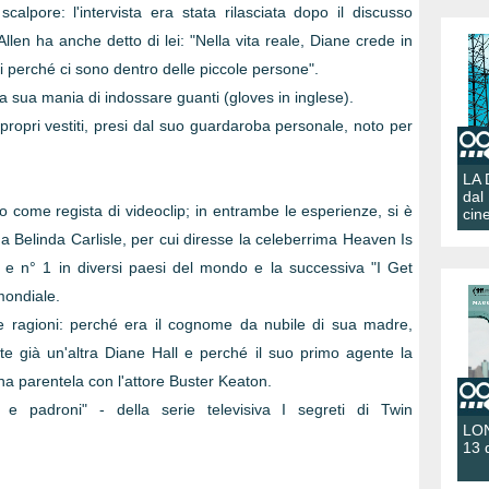
calpore: l'intervista era stata rilasciata dopo il discusso
llen ha anche detto di lei: "Nella vita reale, Diane crede in
i perché ci sono dentro delle piccole persone".
sua mania di indossare guanti (gloves in inglese).
 propri vestiti, presi dal suo guardaroba personale, noto per
LA
dal
o come regista di videoclip; in entrambe le esperienze, si è
cin
ana Belinda Carlisle, per cui diresse la celeberrima Heaven Is
e n° 1 in diversi paesi del mondo e la successiva "I Get
mondiale.
e ragioni: perché era il cognome da nubile di sua madre,
nte già un'altra Diane Hall e perché il suo primo agente la
na parentela con l'attore Buster Keaton.
 e padroni" - della serie televisiva I segreti di Twin
LON
13 