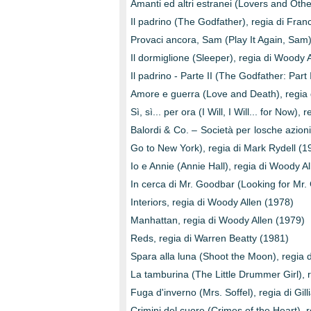
Amanti ed altri estranei (Lovers and Oth
Il padrino (The Godfather), regia di Fra
Provaci ancora, Sam (Play It Again, Sam)
Il dormiglione (Sleeper), regia di Woody 
Il padrino - Parte II (The Godfather: Part
Amore e guerra (Love and Death), regia 
Sì, sì... per ora (I Will, I Will... for No
Balordi & Co. – Società per losche azion
Go to New York), regia di Mark Rydell (1
Io e Annie (Annie Hall), regia di Woody A
In cerca di Mr. Goodbar (Looking for Mr.
Interiors, regia di Woody Allen (1978)
Manhattan, regia di Woody Allen (1979)
Reds, regia di Warren Beatty (1981)
Spara alla luna (Shoot the Moon), regia 
La tamburina (The Little Drummer Girl), 
Fuga d'inverno (Mrs. Soffel), regia di Gil
Crimini del cuore (Crimes of the Heart), 