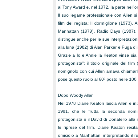
ai Tony Award e, nel 1972, la parte nell'
Il suo legame professionale con Allen si
film del regista: Il dormiglione (1973),
Manhattan (1979), Radio Days (1987), M
distingue anche per le sue interpretazion
alla luna (1982) di Alan Parker e Fuga d'
Grazie a Io e Annie la Keaton vinse sia
protagonista": il titolo originale del film
nomignolo con cui Allen amava chiamarla
pose questo ruolo al 60º posto nelle 100 mig
Dopo Woody Allen
Nel 1978 Diane Keaton lascia Allen e in
1981, che le frutta la seconda nomina
protagonista e il David di Donatello alla 
le riprese del film. Diane Keaton reci
omicidio a Manhattan, interpretando il r