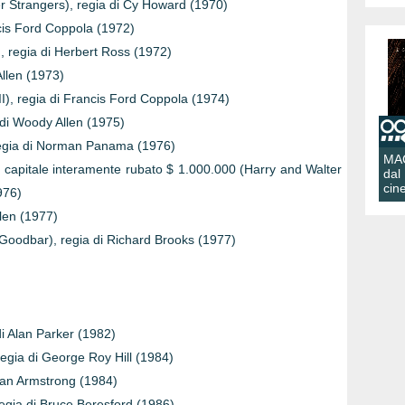
er Strangers), regia di Cy Howard (1970)
ncis Ford Coppola (1972)
, regia di Herbert Ross (1972)
Allen (1973)
 II), regia di Francis Ford Coppola (1974)
di Woody Allen (1975)
w), regia di Norman Panama (1976)
MA
i capitale interamente rubato $ 1.000.000 (Harry and Walter
dal
cin
976)
llen (1977)
 Goodbar), regia di Richard Brooks (1977)
di Alan Parker (1982)
regia di George Roy Hill (1984)
lian Armstrong (1984)
regia di Bruce Beresford (1986)