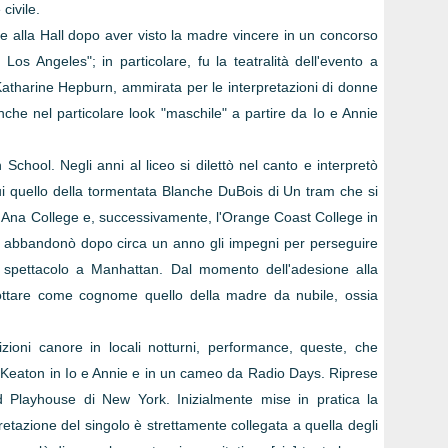
civile.
se alla Hall dopo aver visto la madre vincere in un concorso
os Angeles"; in particolare, fu la teatralità dell'evento a
 Katharine Hepburn, ammirata per le interpretazioni di donne
anche nel particolare look "maschile" a partire da Io e Annie
chool. Negli anni al liceo si dilettò nel canto e interpretò
a cui quello della tormentata Blanche DuBois di Un tram che si
a Ana College e, successivamente, l'Orange Coast College in
ma abbandonò dopo circa un anno gli impegni per perseguire
o spettacolo a Manhattan. Dal momento dell'adesione alla
dottare come cognome quello della madre da nubile, ossia
zioni canore in locali notturni, performance, queste, che
la Keaton in Io e Annie e in un cameo da Radio Days. Riprese
od Playhouse di New York. Inizialmente mise in pratica la
pretazione del singolo è strettamente collegata a quella degli