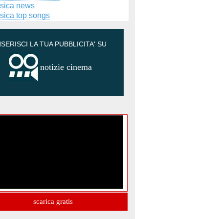
sica news
sica top songs
NSERISCI LA TUA PUBBLICITA' SU
notizie cinema
scarica gratis