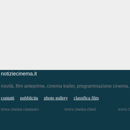
notiziecinema.it
novità, film anteprime, cinema trailer, programmazione cinema
contatti
pubblicita
photo gallery
classifica film
trova cinema catanzaro
trova cinema chieti
trova 